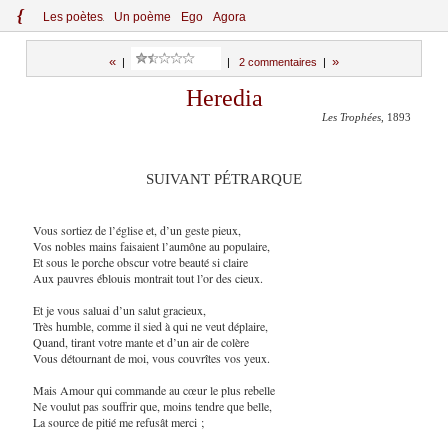
{
Le
s
po
èt
es
Un poème
Ego
Agora
«
»
|
|
2 commentaires
|
Heredia
Les Trophées
, 1893
SUIVANT PÉTRARQUE
Vous sortiez de l’église et, d’un geste pieux,
Vos nobles mains faisaient l’aumône au populaire,
Et sous le porche obscur votre beauté si claire
Aux pauvres éblouis montrait tout l’or des cieux.
Et je vous saluai d’un salut gracieux,
Très humble, comme il sied à qui ne veut déplaire,
Quand, tirant votre mante et d’un air de colère
Vous détournant de moi, vous couvrîtes vos yeux.
Mais Amour qui commande au cœur le plus rebelle
Ne voulut pas souffrir que, moins tendre que belle,
La source de pitié me refusât merci ;