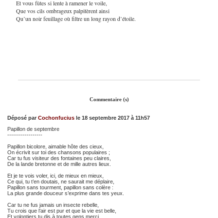
Et vous fûtes si lente à ramener le voile,
Que vos cils ombrageux palpitèrent ainsi
Qu’un noir feuillage où filtre un long rayon d’étoile.
Commentaire (s)
Déposé par
Cochonfucius
le 18 septembre 2017 à 11h57
Papillon de septembre
------------------
Papillon bicolore, aimable hôte des cieux,
On écrivit sur toi des chansons populaires ;
Car tu fus visiteur des fontaines peu claires,
De la lande bretonne et de mille autres lieux.
Et je te vois voler, ici, de mieux en mieux,
Ce qui, tu t’en doutais, ne saurait me déplaire,
Papillon sans tourment, papillon sans colère :
La plus grande douceur s’exprime dans tes yeux.
Car tu ne fus jamais un insecte rebelle,
Tu crois que l’air est pur et que la vie est belle,
Et volontiers tu dis à toutes gens merci.