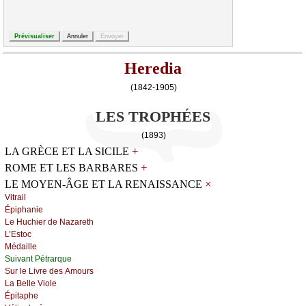
Heredia
(1842-1905)
LES TROPHÉES
(1893)
+
LA GRÈCE ET LA SICILE
+
ROME ET LES BARBARES
×
LE MOYEN-ÂGE ET LA RENAISSANCE
Vitrаil
Épiphаniе
Lе Huсhiеr dе Νаzаrеth
L’Εstос
Μédаillе
Suivаnt Ρétrаrquе
Sur lе Livrе dеs Αmоurs
Lа Βеllе Viоlе
Épitаphе