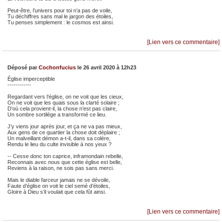
Peut-être, l’univers pour toi n’a pas de voile,
Tu déchiffres sans mal le jargon des étoiles,
Tu penses simplement : le cosmos est ainsi.
[Lien vers ce commentaire]
Déposé par
Cochonfucius
le 26 avril 2020 à 12h23
Église imperceptible
------------
Regardant vers l’église, on ne voit que les cieux,
On ne voit que les quais sous la clarté solaire ;
D’où cela provient-il, la chose n’est pas claire,
Un sombre sortilège a transformé ce lieu.
J’y viens jour après jour, et ça ne va pas mieux,
Aux gens de ce quartier la chose doit déplaire ;
Un malveillant démon a-t-il, dans sa colère,
Rendu le lieu du culte invisible à nos yeux ?
-- Cesse donc ton caprice, inframondain rebelle,
Reconnais avec nous que cette église est belle,
Reviens à la raison, ne sois pas sans merci.
Mais le diable farceur jamais ne se dévoile,
Faute d’église on voit le ciel semé d’étoiles,
Gloire à Dieu s’il voulait que cela fût ainsi.
[Lien vers ce commentaire]