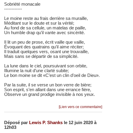
Sobriété monacale
------------
Le moine reste au frais derrière sa muraille,
Méditant sur le doute et sur la vérité;
Au fond de sa cellule, un matelas de paille,
Un humble drap qu’il vante avec sincérité.
Il lit un peu de prose, écrit vaille que vaille,
Évoquant des quatrains qu’il aime réciter;
Il traduit quelques vers, osant une trouvaille,
Mais sans se départir de sa simplicité.
La lune dans le ciel, poursuivant son orbite,
Illumine la nuit d’une clarté subite;
Le bon moine se dit «C’est un clin d’oeil de Dieu».
Par la suite, il se verse un bon verre de bière;
Son esprit, s’en allant dans une errance fière,
Observe un grand prodige invisible à nos yeux.
[Lien vers ce commentaire]
Déposé par
Lewis P. Shanks
le 12 juin 2020 à
12h03