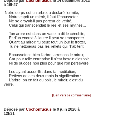
Déposé par
Cochonfucius
le 14 décembre 2012
à 16h27
Notre corps est un arbre, a déclaré l’ermite,
Notre esprit un miroir, il faut l’épousseter.
Ne se croyait-il pas porteur de vérité,
Celui qui transcendait le réel et ses mythes...
Ton arbre est dans un vase, a dit le cénobite,
Et d’un endroit à l’autre il peut se transporter.
Quant au miroir, tu peux tout un jour le frotter,
Tu ne nettoieras pas les reflets qui l’habitent.
Epoussetons bien l’arbre, arrosons le miroir,
Car pour telle entreprise il n’est besoin d’espoir,
Ni de succès non plus pour que l’on persévère.
Les ayant accueillis dans ta méditation,
Retiens de ces deux mots la signification :
L’arbre, on en fait du bois, le miroir, c’est du
verre.
[Lien vers ce commentaire]
Déposé par
Cochonfucius
le 9 juin 2020 à
12h31