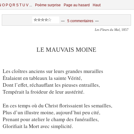
N
O
P
Q
R
S
T
U
V
...
Poème surprise
Page au hasard
Haut
—
5 commentaires
—
Les Fleurs du Mal
, 1857
LE MAUVAIS MOINE
Les cloîtres anciens sur leurs grandes murailles
Étalaient en tableaux la sainte Vérité,
Dont l’effet, réchauffant les pieuses entrailles,
Tempérait la froideur de leur austérité.
En ces temps où du Christ florissaient les semailles,
Plus d’un illustre moine, aujourd’hui peu cité,
Prenant pour atelier le champ des funérailles,
Glorifiait la Mort avec simplicité.