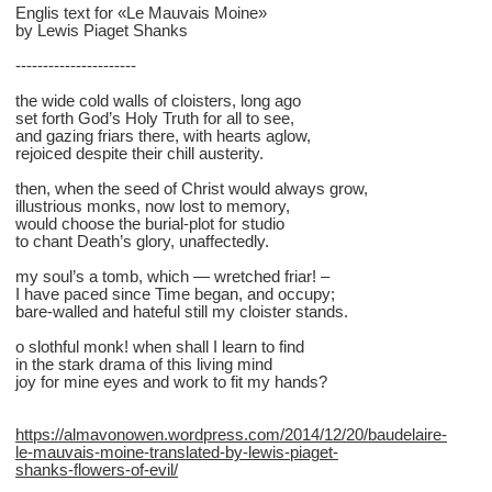
Englis text for «Le Mauvais Moine»
by Lewis Piaget Shanks
----------------------
the wide cold walls of cloisters, long ago
set forth God’s Holy Truth for all to see,
and gazing friars there, with hearts aglow,
rejoiced despite their chill austerity.
then, when the seed of Christ would always grow,
illustrious monks, now lost to memory,
would choose the burial-plot for studio
to chant Death’s glory, unaffectedly.
my soul’s a tomb, which — wretched friar! –
I have paced since Time began, and occupy;
bare-walled and hateful still my cloister stands.
o slothful monk! when shall I learn to find
in the stark drama of this living mind
joy for mine eyes and work to fit my hands?
https://almavonowen.wordpress.com/2014/12/20/baudelaire-
le-mauvais-moine-translated-by-lewis-piaget-
shanks-flowers-of-evil/