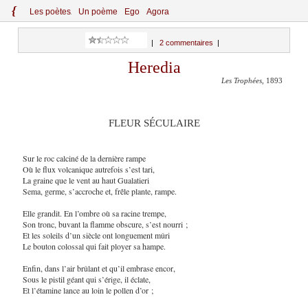
{
Le
s
po
èt
es
Un poème
Ego
Agora
|
2 commentaires
|
Heredia
Les Trophées
, 1893
FLEUR SÉCULAIRE
Sur le roc calciné de la dernière rampe
Où le flux volcanique autrefois s’est tari,
La graine que le vent au haut Gualatieri
Sema, germe, s’accroche et, frêle plante, rampe.
Elle grandit. En l’ombre où sa racine trempe,
Son tronc, buvant la flamme obscure, s’est nourri ;
Et les soleils d’un siècle ont longuement mûri
Le bouton colossal qui fait ployer sa hampe.
Enfin, dans l’air brûlant et qu’il embrase encor,
Sous le pistil géant qui s’érige, il éclate,
Et l’étamine lance au loin le pollen d’or ;