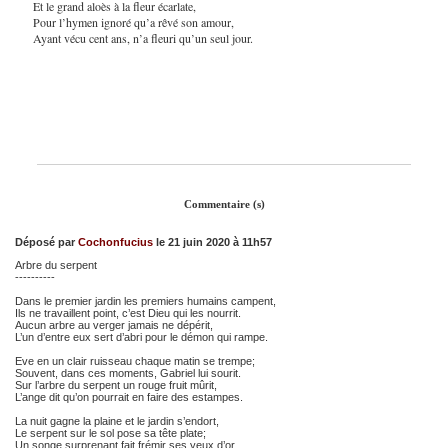
Et le grand aloès à la fleur écarlate,
Pour l’hymen ignoré qu’a rêvé son amour,
Ayant vécu cent ans, n’a fleuri qu’un seul jour.
Commentaire (s)
Déposé par
Cochonfucius
le 21 juin 2020 à 11h57
Arbre du serpent
----------
Dans le premier jardin les premiers humains campent,
Ils ne travaillent point, c’est Dieu qui les nourrit.
Aucun arbre au verger jamais ne dépérit,
L’un d’entre eux sert d’abri pour le démon qui rampe.
Eve en un clair ruisseau chaque matin se trempe;
Souvent, dans ces moments, Gabriel lui sourit.
Sur l’arbre du serpent un rouge fruit mûrit,
L’ange dit qu’on pourrait en faire des estampes.
La nuit gagne la plaine et le jardin s’endort,
Le serpent sur le sol pose sa tête plate;
Un songe surprenant fait frémir ses yeux d’or.