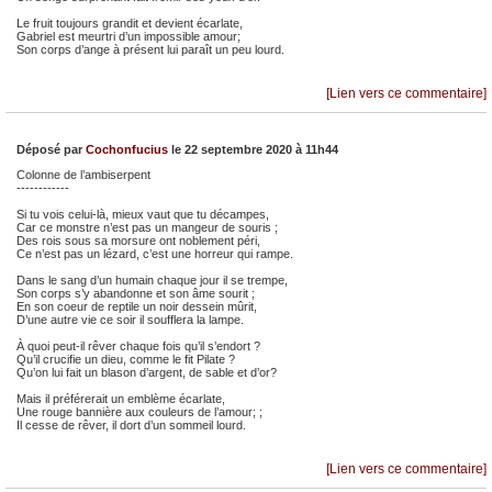
Le fruit toujours grandit et devient écarlate,
Gabriel est meurtri d’un impossible amour;
Son corps d’ange à présent lui paraît un peu lourd.
[Lien vers ce commentaire]
Déposé par
Cochonfucius
le 22 septembre 2020 à 11h44
Colonne de l’ambiserpent
------------
Si tu vois celui-là, mieux vaut que tu décampes,
Car ce monstre n’est pas un mangeur de souris ;
Des rois sous sa morsure ont noblement péri,
Ce n’est pas un lézard, c’est une horreur qui rampe.
Dans le sang d’un humain chaque jour il se trempe,
Son corps s’y abandonne et son âme sourit ;
En son coeur de reptile un noir dessein mûrit,
D’une autre vie ce soir il soufflera la lampe.
À quoi peut-il rêver chaque fois qu’il s’endort ?
Qu’il crucifie un dieu, comme le fit Pilate ?
Qu’on lui fait un blason d’argent, de sable et d’or?
Mais il préférerait un emblème écarlate,
Une rouge bannière aux couleurs de l’amour; ;
Il cesse de rêver, il dort d’un sommeil lourd.
[Lien vers ce commentaire]