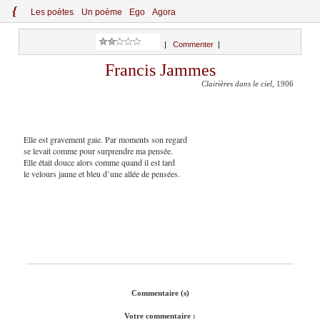
{
Le
s
po
èt
es
Un poème
Ego
Agora
|
Commenter
|
Francis Jammes
Clairières dans le ciel
, 1906
Elle est gravement gaie. Par moments son regard
se levait comme pour surprendre ma pensée.
Elle était douce alors comme quand il est tard
le velours jaune et bleu d’une allée de pensées.
Commentaire (s)
Votre commentaire :