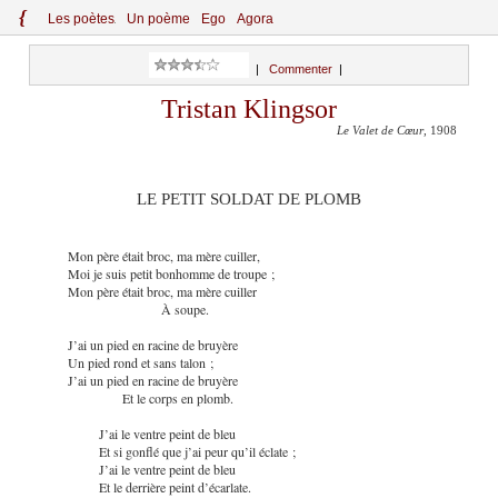
{
Le
s
po
èt
es
Un poème
Ego
Agora
|
Commenter
|
Tristan Klingsor
Le Valet de Cœur
, 1908
LE PETIT SOLDAT DE PLOMB
Mon père était broc, ma mère cuiller,
Moi je suis petit bonhomme de troupe ;
Mon père était broc, ma mère cuiller
À soupe.
J’ai un pied en racine de bruyère
Un pied rond et sans talon ;
J’ai un pied en racine de bruyère
Et le corps en plomb.
J’ai le ventre peint de bleu
Et si gonflé que j’ai peur qu’il éclate ;
J’ai le ventre peint de bleu
Et le derrière peint d’écarlate.