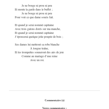
Je ne bouge ni prou ni peu
Et monte la garde dans le buffet ;
Je ne bouge ni prou ni peu
Pour voir ce que dame souris fait.
Et quand je serai nommé capitaine
Avec trois galons dorés sur ma manche,
Et quand je serai nommé capitaine
J’épouserai quelque jolie poupée de bois ;
Ses dames lui mettront sa robe blanche
À longue traîne,
Et les trompettes sonneront des airs de joie
Comme au mariage d’une reine
Avec un roi.
Commentaire (s)
Votre commentaire :