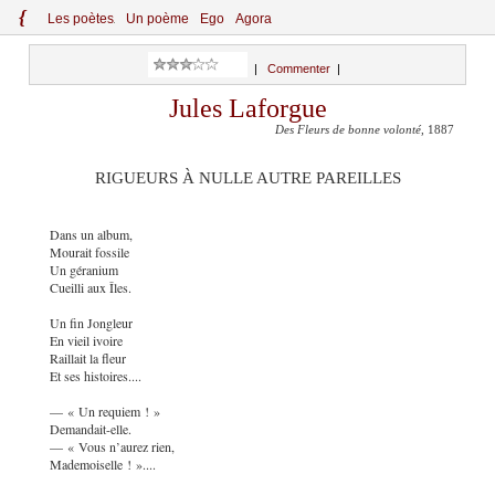
{
Le
s
po
èt
es
Un poème
Ego
Agora
|
Commenter
|
Jules Laforgue
Des Fleurs de bonne volonté
, 1887
RIGUEURS À NULLE AUTRE PAREILLES
Dans un album,
Mourait fossile
Un géranium
Cueilli aux Îles.
Un fin Jongleur
En vieil ivoire
Raillait la fleur
Et ses histoires....
— « Un requiem ! »
Demandait-elle.
— « Vous n’aurez rien,
Mademoiselle ! »....