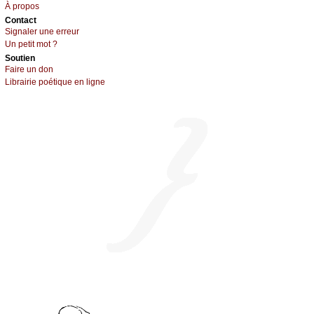
À prоpos
Cоntact
Signaler une errеur
Un pеtit mоt ?
Sоutien
Fаirе un dоn
Librairiе pоétique en lignе