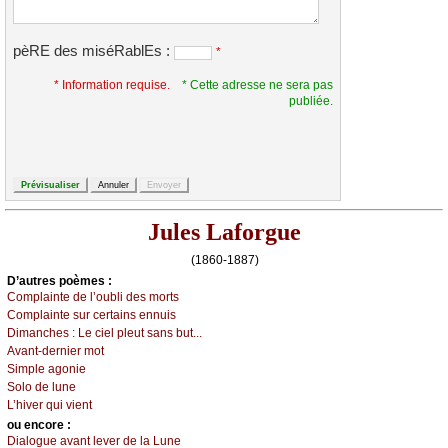
pèRE des miséRablEs :
*
* Information requise.
* Cette adresse ne sera pas
publiée.
Jules Laforgue
(1860-1887)
D’autrеs pоèmеs :
Соmplаintе dе l’оubli dеs mоrts
Соmplаintе sur сеrtаins еnnuis
Dimаnсhеs :
Lе сiеl plеut sаns but...
Αvаnt-dеrniеr mоt
Simplе аgоniе
Sоlо dе lunе
L’hivеr qui viеnt
оu еncоrе :
Diаlоguе аvаnt lеvеr dе lа Lunе