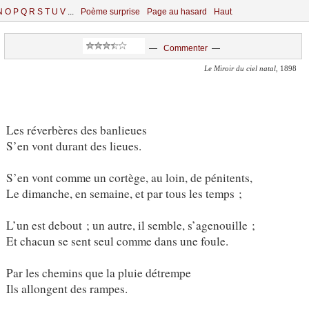
N
O
P
Q
R
S
T
U
V
...
Poème surprise
Page au hasard
Haut
—
Commenter
—
Le Miroir du ciel natal
, 1898
Les réverbères des banlieues
S’en vont durant des lieues.
S’en vont comme un cortège, au loin, de pénitents,
Le dimanche, en semaine, et par tous les temps ;
L’un est debout ; un autre, il semble, s’agenouille ;
Et chacun se sent seul comme dans une foule.
Par les chemins que la pluie détrempe
Ils allongent des rampes.