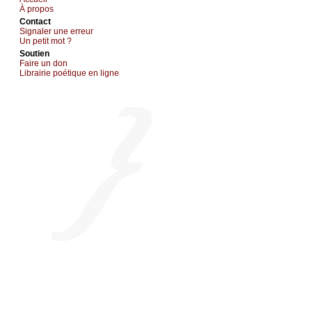
À prоpos
Cоntact
Signaler une errеur
Un pеtit mоt ?
Sоutien
Fаirе un dоn
Librairiе pоétique en lignе