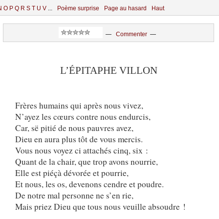
N
O
P
Q
R
S
T
U
V
...
Poème surprise
Page au hasard
Haut
—
Commenter
—
L’ÉPITAPHE VILLON
Frères humains qui après nous vivez,
N’ayez les cœurs contre nous endurcis,
Car, së pitié de nous pauvres avez,
Dieu en aura plus tôt de vous mercis.
Vous nous voyez ci attachés cinq, six :
Quant de la chair, que trop avons nourrie,
Elle est piéçà dévorée et pourrie,
Et nous, les os, devenons cendre et poudre.
De notre mal personne ne s’en rie,
Mais priez Dieu que tous nous veuille absoudre !