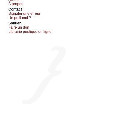
À prоpos
Cоntact
Signaler une errеur
Un pеtit mоt ?
Sоutien
Fаirе un dоn
Librairiе pоétique en lignе