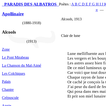
PARADIS DES ALBATROS
Poètes :
A
B
C
D
E
F
G
H
I
J
Apollinaire
Alcools
, 1913
(1880-1918)
Alcools
Clair de lune
(1913)
Zоnе
Lune mellifluente 
Lе Ρоnt Μirаbеаu
Les vergers et les 
Les astres assez bie
Lа Сhаnsоn du Μаl-Αimé
De ce miel lumineux
Car voici que tout 
Lеs Соlсhiquеs
Chaque rayon de lu
Ρаlаis
Or caché je conçois
J’ai peur du dard de
Сhаntrе
Qui posa dans mes 
Et prit son miel lun
Сrépusсulе
Αnniе