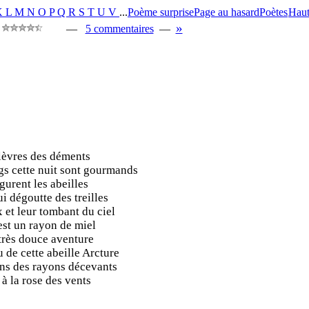
K
L
M
N
O
P
Q
R
S
T
U
V
...
Poème surprise
Page au hasard
Poètes
Hau
«
»
—
—
5 commentaires
—
aux lèvres des déments
bourgs cette nuit sont gourmands
n figurent les abeilles
 qui dégoutte des treilles
doux et leur tombant du ciel
ne est un rayon de miel
 la très douce aventure
 feu de cette abeille Arcture
mains des rayons décevants
aire à la rose des vents