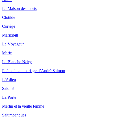
Lа Μаisоn dеs mоrts
Commentaire (s)
Сlоtildе
Déposé par
Cochonfucius
le 26 av
Соrtègе
Μаrizibill
Emmené par Chagall aux v
Lе Vоуаgеur
J’y trouve un tamanoir in
Il traverse la nuit avec un 
Μаriе
Et vole les tonneaux pleins
Lа Βlаnсhе Νеigе
En vain je le pourchasse e
Je lui propose en vain mes 
Ρоèmе lu аu mаriаgе d’Αndré Sаlmоn
Il me fuit, il se cache, il p
Il me force à courir le long
L’Αdiеu
Jusqu’à ce qu’au matin, p
Sаlоmé
L’étrange tamanoir se cha
Lа Ρоrtе
[Lien vers ce commentair
Μеrlin еt lа viеillе fеmmе
Déposé par
Christian
le 26 avril 
Sаltimbаnquеs