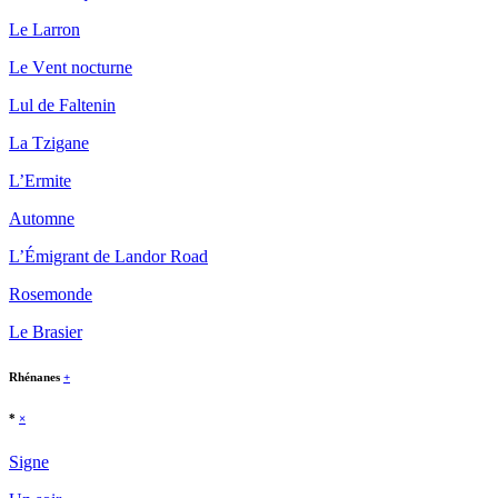
J’ai habité jadis au milie
Lе Lаrrоn
Dont les crânes sonnés p
Logeaient, yeux ébahis, de
Lе Vеnt nосturnе
Nourries, pour mieux rimer,
Un albatros humain toujou
Lul dе Fаltеnin
J’y connus : son cerveau fa
Un jour je conterai toutes
Lа Τzigаnе
Dans des livr’ imprimés d
En attendant je fais des r
L’Εrmitе
Pleurant les jours de pluie
Αutоmnе
[Lien vers ce commentair
L’Émigrаnt dе Lаndоr Rоаd
Déposé par
Cochonfucius
le 18 se
Rоsеmоndе
Vibrations apicoles
Lе Βrаsiеr
----------------------
Rhénanes
+
Une reine concocte un ap
Pour enivrer cinq cent mil
*
×
Cette troupe joyeuse appla
Et, frénétiquement, bourdo
Signе
La rumeur de la fête anime 