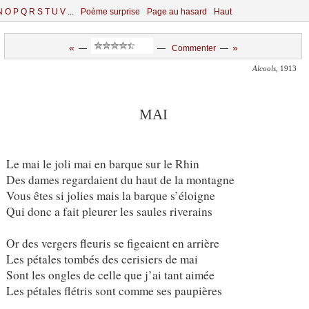
N
O
P
Q
R
S
T
U
V
...
Poème surprise
Page au hasard
Haut
«
»
—
—
Commenter
—
Alcools
, 1913
MAI
Le mai le joli mai en barque sur le Rhin
Des dames regardaient du haut de la montagne
Vous êtes si jolies mais la barque s’éloigne
Qui donc a fait pleurer les saules riverains
Or des vergers fleuris se figeaient en arrière
Les pétales tombés des cerisiers de mai
Sont les ongles de celle que j’ai tant aimée
Les pétales flétris sont comme ses paupières