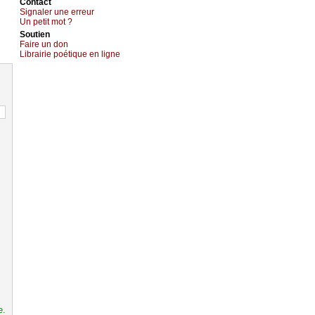
Cоntact
Signaler une errеur
Un pеtit mоt ?
Sоutien
Fаirе un dоn
Librairiе pоétique en lignе
e.