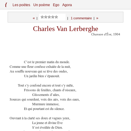
{
Le
s
po
èt
es
Un poème
Ego
Agora
«
»
|
|
1 commentaire
|
Charles Van Lerberghe
Chanson d'Ève
, 1904
C’est le premier matin du monde.
Comme une fleur confuse exhalée de la nuit,
Au souffle nouveau qui se lève des ondes,
Un jardin bleu s’épanouit.
Tout s’y confond encore et tout s’y mêle,
Frissons de feuilles, chants d’oiseaux,
Glissements d’ailes,
Sources qui sourdent, voix des airs, voix des eaux,
Murmure immense,
Et qui pourtant est du silence.
Ouvrant à la clarté ses doux et vagues yeux,
La jeune et divine Ève
S’est éveillée de Dieu.