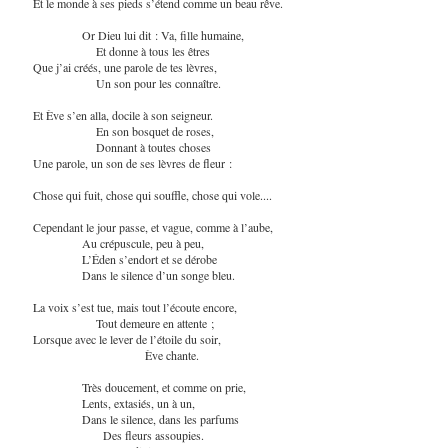
Et le monde à ses pieds s’étend comme un beau rêve.
Or Dieu lui dit : Va, fille humaine,
Et donne à tous les êtres
Que j’ai créés, une parole de tes lèvres,
Un son pour les connaître.
Et Ève s’en alla, docile à son seigneur.
En son bosquet de roses,
Donnant à toutes choses
Une parole, un son de ses lèvres de fleur :
Chose qui fuit, chose qui souffle, chose qui vole....
Cependant le jour passe, et vague, comme à l’aube,
Au crépuscule, peu à peu,
L’Éden s’endort et se dérobe
Dans le silence d’un songe bleu.
La voix s’est tue, mais tout l’écoute encore,
Tout demeure en attente ;
Lorsque avec le lever de l’étoile du soir,
Ève chante.
Très doucement, et comme on prie,
Lents, extasiés, un à un,
Dans le silence, dans les parfums
Des fleurs assoupies.