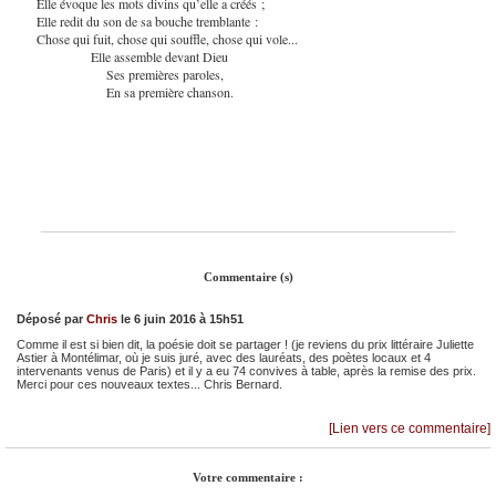
Elle évoque les mots divins qu’elle a créés ;
Elle redit du son de sa bouche tremblante :
Chose qui fuit, chose qui souffle, chose qui vole...
Elle assemble devant Dieu
Ses premières paroles,
En sa première chanson.
Commentaire (s)
Déposé par
Chris
le 6 juin 2016 à 15h51
Comme il est si bien dit, la poésie doit se partager ! (je reviens du prix littéraire Juliette
Astier à Montélimar, où je suis juré, avec des lauréats, des poètes locaux et 4
intervenants venus de Paris) et il y a eu 74 convives à table, après la remise des prix.
Merci pour ces nouveaux textes... Chris Bernard.
[Lien vers ce commentaire]
Votre commentaire :