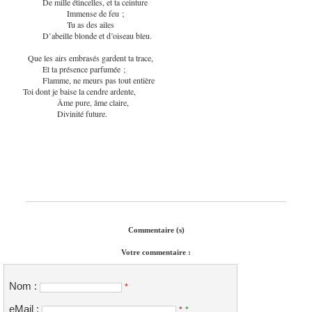
De mille étincelles, et ta ceinture
Immense de feu ;
Tu as des ailes
D’abeille blonde et d’oiseau bleu.
Que les airs embrasés gardent ta trace,
Et ta présence parfumée ;
Flamme, ne meurs pas tout entière
Toi dont je baise la cendre ardente,
Âme pure, âme claire,
Divinité future.
Commentaire (s)
Votre commentaire :
Nom :
*
eMail :
*
*