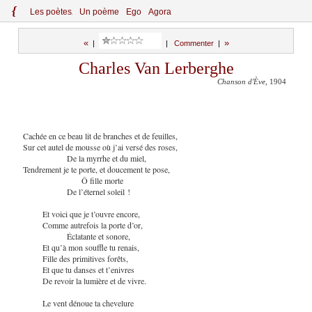
{
Le
s
po
èt
es
Un poème
Ego
Agora
«
»
|
|
Commenter
|
Charles Van Lerberghe
Chanson d'Ève
, 1904
Cachée en ce beau lit de branches et de feuilles,
Sur cet autel de mousse où j’ai versé des roses,
De la myrrhe et du miel,
Tendrement je te porte, et doucement te pose,
Ô fille morte
De l’éternel soleil !
Et voici que je t’ouvre encore,
Comme autrefois la porte d’or,
Éclatante et sonore,
Et qu’à mon souffle tu renais,
Fille des primitives forêts,
Et que tu danses et t’enivres
De revoir la lumière et de vivre.
Le vent dénoue ta chevelure