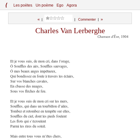
{
Le
s
po
èt
es
Un poème
Ego
Agora
«
»
|
|
Commenter
|
Charles Van Lerberghe
Chanson d'Ève
, 1904
Et je vous suis, de mon cri, dans l’orage,
Ô Souffles des airs, Souffles sauvages,
Ô mes beaux anges impétueux,
Qui bondissez en foule à travers les éclairs,
Sur vos blanches cavales,
En cbasse des nuages,
Sous vos flèches de feu.
Et je vous suis de mon cri sur les mers,
Souffles, qui dans un tourbillon d’ailes,
Tombez et retombez en tempête sur elles,
Souffles du ciel, dont les pieds foulent
Les flots qui s’écroulent
Parmi les rires du soleil.
Mais entre tous vous m’êtes chers,