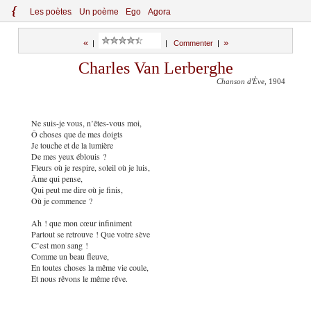
{
Le
s
po
èt
es
Un poème
Ego
Agora
«
»
|
|
Commenter
|
Charles Van Lerberghe
Chanson d'Ève
, 1904
Ne suis-je vous, n’êtes-vous moi,
Ô choses que de mes doigts
Je touche et de la lumière
De mes yeux éblouis ?
Fleurs où je respire, soleil où je luis,
Âme qui pense,
Qui peut me dire où je finis,
Où je commence ?
Ah ! que mon cœur infiniment
Partout se retrouve ! Que votre sève
C’est mon sang !
Comme un beau fleuve,
En toutes choses la même vie coule,
Et nous rêvons le même rêve.