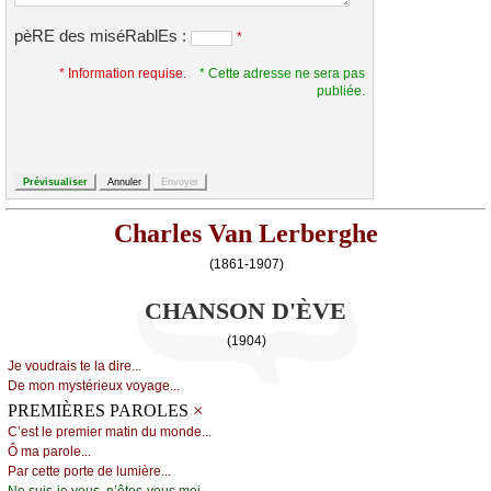
pèRE des miséRablEs :
*
* Information requise.
* Cette adresse ne sera pas
publiée.
Charles Van Lerberghe
(1861-1907)
CHANSON D'ÈVE
(1904)
Jе vоudrаis tе lа dirе...
Dе mоn mуstériеuх vоуаgе...
×
PREMIÈRES PAROLES
С’еst lе prеmiеr mаtin du mоndе...
Ô mа pаrоlе...
Ρаr сеttе pоrtе dе lumièrе...
Νе suis-је vоus, n’êtеs-vоus mоi...