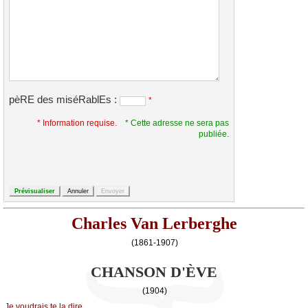
pèRE des miséRablEs :
*
* Information requise.
* Cette adresse ne sera pas
publiée.
Charles Van Lerberghe
(1861-1907)
CHANSON D'ÈVE
(1904)
Jе vоudrаis tе lа dirе...