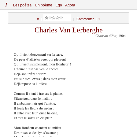
{
Le
s
po
èt
es
Un poème
Ego
Agora
«
»
|
|
Commenter
|
Charles Van Lerberghe
Chanson d'Ève
, 1904
Qu’il vient doucement sur la terre,
De peur d’attrister ceux qui pleurent
Qu’il vient simplement, mon Bonheur !
L’heure n’est pas venue encore,
Déjà son infini sourire
Est sur mes lèvres ; dans mon cœur,
Déjà repose sa lumière.
Comme il vient à travers la plaine,
Silencieux, dans le matin ;
Il embaume l’air qui l’amène,
Il foule les fleurs du jardin ;
Il entre avec leur jeune haleine,
Et tout le soleil en est plein.
Mon Bonheur chantant au milieu
Des roses et des lys s’avance ;