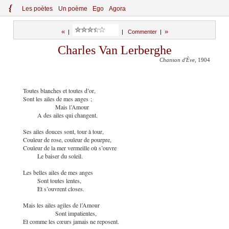
{
Le
s
po
èt
es
Un poème
Ego
Agora
«
»
|
|
Commenter
|
Charles Van Lerberghe
Chanson d'Ève
, 1904
Toutes blanches et toutes d’or,
Sont les ailes de mes anges ;
Mais l’Amour
A des ailes qui changent.
Ses ailes douces sont, tour à tour,
Couleur de rose, couleur de pourpre,
Couleur de la mer vermeille où s’ouvre
Le baiser du soleil.
Les belles ailes de mes anges
Sont toutes lentes,
Et s’ouvrent closes.
Mais les ailes agiles de l’Amour
Sont impatientes,
Et comme les cœurs jamais ne reposent.