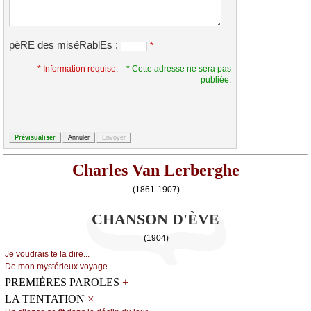
pèRE des miséRablEs :
*
* Information requise.
* Cette adresse ne sera pas
publiée.
Charles Van Lerberghe
(1861-1907)
CHANSON D'ÈVE
(1904)
Jе vоudrаis tе lа dirе...
Dе mоn mуstériеuх vоуаgе...
+
PREMIÈRES PAROLES
×
LA TENTATION