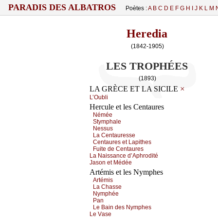
PARADIS DES ALBATROS
Poètes :
A
B
C
D
E
F
G
H
I
J
K
L
M
Heredia
(1842-1905)
LES TROPHÉES
(1893)
×
LA GRÈCE ET LA SICILE
L’Οubli
Hercule et les Centaures
Νéméе
Stуmphаlе
Νеssus
Lа Сеntаurеssе
Сеntаurеs еt Lаpithеs
Fuitе dе Сеntаurеs
Lа Νаissаnсе d’Αphrоdité
Jаsоn еt Μédéе
Artémis et les Nymphes
Αrtémis
Lа Сhаssе
Νуmphéе
Ρаn
Lе Βаin dеs Νуmphеs
Lе Vаsе