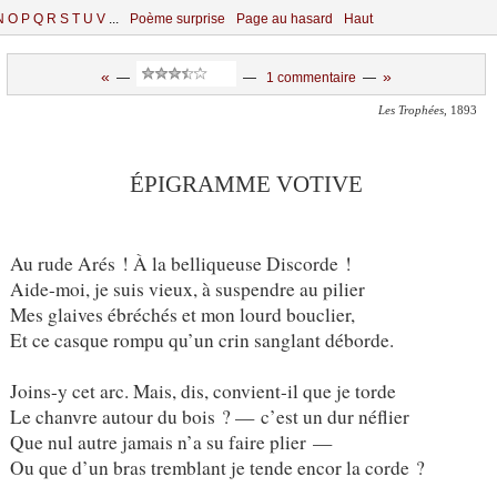
N
O
P
Q
R
S
T
U
V
...
Poème surprise
Page au hasard
Haut
«
»
—
—
1 commentaire
—
Les Trophées
, 1893
ÉPIGRAMME VOTIVE
Au rude Arés ! À la belliqueuse Discorde !
Aide-moi, je suis vieux, à suspendre au pilier
Mes glaives ébréchés et mon lourd bouclier,
Et ce casque rompu qu’un crin sanglant déborde.
Joins-y cet arc. Mais, dis, convient-il que je torde
Le chanvre autour du bois ? — c’est un dur néflier
Que nul autre jamais n’a su faire plier —
Ou que d’un bras tremblant je tende encor la corde ?