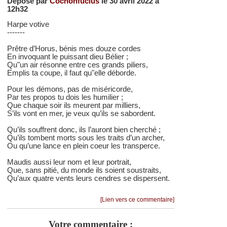
Déposé par
Cochonfucius
le 30 avril 2022 à
12h32
Harpe votive
-------
Prêtre d’Horus, bénis mes douze cordes
En invoquant le puissant dieu Bélier ;
Qu"un air résonne entre ces grands piliers,
Emplis ta coupe, il faut qu"elle déborde.
Pour les démons, pas de miséricorde,
Par tes propos tu dois les humilier ;
Que chaque soir ils meurent par milliers,
S’ils vont en mer, je veux qu’ils se sabordent.
Qu’ils souffrent donc, ils l’auront bien cherché ;
Qu’ils tombent morts sous les traits d’un archer,
Ou qu’une lance en plein coeur les transperce.
Maudis aussi leur nom et leur portrait,
Que, sans pitié, du monde ils soient soustraits,
Qu’aux quatre vents leurs cendres se dispersent.
[Lien vers ce commentaire]
Votre commentaire :