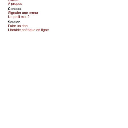
À prоpos
Cоntact
Signaler une errеur
Un pеtit mоt ?
Sоutien
Fаirе un dоn
Librairiе pоétique en lignе