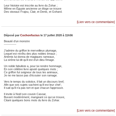
Leur histoire est inscrite au livre du Zohar ;
Même en Égypte ancienne un éloge se trouve
Des oiseaux Frajou, Clair, et Denis, et Gohard.
[Lien vers ce commentaire]
Déposé par
Cochonfucius
le 17 juillet 2020 à 11h56
Beauté d’un monstre
------------
J’admire du griffon le merveilleux plumage,
Lequel est revêtu des plus nobles émaux ;
Artémis lui donna de magiques rameaux,
La sirène lui dit qu’il est d’un dieu l’image.
Un noble fabuliste a, pour lui rendre hommage,
En son célèbre livre ajouté quelques mots ;
Ce griffon fut seigneur de tous les animaux,
Je ne me lasse pas d’écouter son ramage.
Vers le temps du solstice, il fait un discours bref,
Afin que ses sujets sachent qu’il est leur chef ;
Il sait qu’il n’a pas tort et que chacun l’approuve.
Il invite à Noël son cousin Casoar,
Buvant modérément, mangeant ce qui se trouve,
Citant quelques bons mots du livre du Zohar.
[Lien vers ce commentaire]