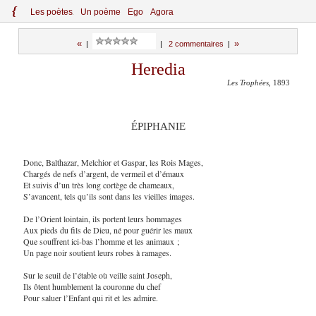
{
Le
s
po
èt
es
Un poème
Ego
Agora
«
»
|
|
2 commentaires
|
Heredia
Les Trophées
, 1893
ÉPIPHANIE
Donc, Balthazar, Melchior et Gaspar, les Rois Mages,
Chargés de nefs d’argent, de vermeil et d’émaux
Et suivis d’un très long cortège de chameaux,
S’avancent, tels qu’ils sont dans les vieilles images.
De l’Orient lointain, ils portent leurs hommages
Aux pieds du fils de Dieu, né pour guérir les maux
Que souffrent ici-bas l’homme et les animaux ;
Un page noir soutient leurs robes à ramages.
Sur le seuil de l’étable où veille saint Joseph,
Ils ôtent humblement la couronne du chef
Pour saluer l’Enfant qui rit et les admire.