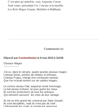
C’est ainsi qu’autrefois, sous Augustus Cæsar,
Sont venus, présentant l’or, l’encens et la myrrhe,
Les Rois Mages Gaspar, Melchior et Balthazar.
Commentaire (s)
Déposé par
Cochonfucius
le 8 mai 2019 à 11h59
Oiseaux-Mages
----------------
J’ai vu, dans le ciel gris, quatre grands oiseaux-mages :
L’oiseau Denis, porteur de métaux et d’émaux,
L’oiseau Frajou, chargé d’un verdoyant rameau
Que l’on m’avait montré sur de saintes images ;
Le sonore oiseau Clair, auquel je rends hommage,
Le bel oiseau Gohard, né pour guérir les maux.
Ils sont les protecteurs de tous les animaux
Qui viennent savourer les mots de leur ramage.
Ils ont un très grand nid, construit par Saint Joseph,
Ils sont disciplinés, mais ils n’ont pas de chef ;
L’inframonde les craint, le monde les approuve.