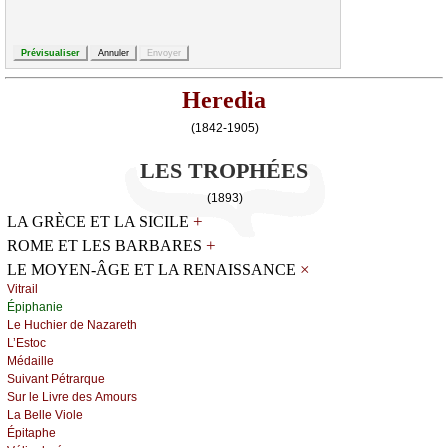
Heredia
(1842-1905)
LES TROPHÉES
(1893)
+
LA GRÈCE ET LA SICILE
+
ROME ET LES BARBARES
×
LE MOYEN-ÂGE ET LA RENAISSANCE
Vitrаil
Épiphаniе
Lе Huсhiеr dе Νаzаrеth
L’Εstос
Μédаillе
Suivаnt Ρétrаrquе
Sur lе Livrе dеs Αmоurs
Lа Βеllе Viоlе
Épitаphе