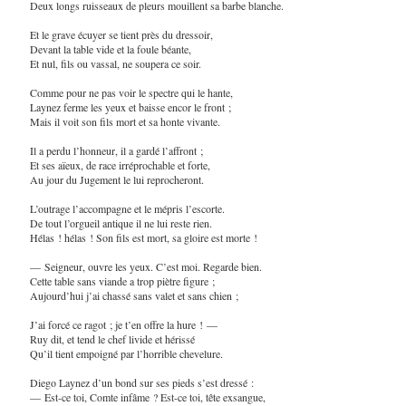
Deux longs ruisseaux de pleurs mouillent sa barbe blanche.
Et le grave écuyer se tient près du dressoir,
Devant la table vide et la foule béante,
Et nul, fils ou vassal, ne soupera ce soir.
Comme pour ne pas voir le spectre qui le hante,
Laynez ferme les yeux et baisse encor le front ;
Mais il voit son fils mort et sa honte vivante.
Il a perdu l’honneur, il a gardé l’affront ;
Et ses aïeux, de race irréprochable et forte,
Au jour du Jugement le lui reprocheront.
L’outrage l’accompagne et le mépris l’escorte.
De tout l’orgueil antique il ne lui reste rien.
Hélas ! hélas ! Son fils est mort, sa gloire est morte !
— Seigneur, ouvre les yeux. C’est moi. Regarde bien.
Cette table sans viande a trop piètre figure ;
Aujourd’hui j’ai chassé sans valet et sans chien ;
J’ai forcé ce ragot ; je t’en offre la hure ! —
Ruy dit, et tend le chef livide et hérissé
Qu’il tient empoigné par l’horrible chevelure.
Diego Laynez d’un bond sur ses pieds s’est dressé :
— Est-ce toi, Comte infâme ? Est-ce toi, tête exsangue,