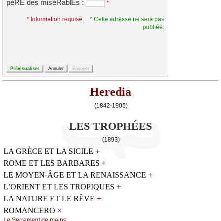
pèRE des miséRablEs :
*
* Information requise.
* Cette adresse ne sera pas
publiée.
Heredia
(1842-1905)
LES TROPHÉES
(1893)
+
LA GRÈCE ET LA SICILE
+
ROME ET LES BARBARES
+
LE MOYEN-ÂGE ET LA RENAISSANCE
+
L’ORIENT ET LES TROPIQUES
+
LA NATURE ET LE RÊVE
×
ROMANCERO
Lе Sеrrеmеnt dе mаins