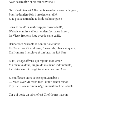
Avec ce rire fixe et cet œil convulsé ?
Oui, c’est bien toi ! Tes dents mordent encor ta langue ;
Pour la dernière fois l’insolente a raillé,
Et le glaive a tranché le fil de sa harangue !
Sous le col d’un seul coup par Tizona taillé,
D’épais et noirs caillots pendent à chaque fibre ;
Le Vieux frotte sa joue avec le sang caillé.
D’une voix éclatante et dont la salle vibre,
Il s’écrie : — Ô Rodrigue, ô mon fils, cher vainqueur,
L’affront me fit esclave et ton bras me fait libre !
Et toi, visage affreux qui réjouis mon cœur,
Ma main va donc, au gré de ma haine indomptable,
Satisfaire sur toi ma gloire et ma rancœur ! —
Et souffletant alors la tête épouvantable :
— Vous avez vu, vous tous, il m’a rendu raison !
Ruy, sieds-toi sur mon siège au haut bout de la table.
Car qui porte un tel chef est Chef de ma maison. —