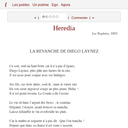
{
Le
s
po
èt
es
Un poème
Ego
Agora
«
»
|
|
Commenter
|
Heredia
Les Trophées
, 1893
LA REVANCHE DE DIEGO LAYNEZ
Ce soir, seul au haut bout, car il n’a pas d’égaux,
Diego Laynez, plus pâle aux lueurs de la cire,
S’est assis pour souper avec ses hidalgos.
Ses fils, ses trois aînés, sont là ; mais le vieux sire
En son cœur angoissé songe au plus jeune. Hélas !
Il n’est point revenu. Le Comte a dû l’occire.
Le vin rit dans l’argent des brocs ; le coutelas
Dégainé, l’écuyer, ayant troussé sa manche,
Laisse échauffer le vin et refroidir les plats.
Car le maître et seigneur n’a pas dit : Que l’on tranche !
Depuis que dans sa chaise il est venu s’asseoir,