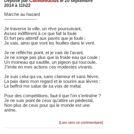
Déposé par
Cochonfucius
le 20 septembre
2014 à 11h22
Marche au hasard
----------------------
Je traverse la ville, un rêve poursuivant,
Assez indifférent à ce que fait la foule
Et fort peu attentif aux pavés que je foule ;
Je vais, ainsi que vont les feuilles dans le vent.
Je ne réfléchis point, et je vais de l’avant,
Je ne songe pas plus que la froide eau qui coule ;
Un moineau qui sautille, un pigeon qui roucoule,
J’imite en mes actions ces modestes vivants.
Je suis celui qui va, sans clameur et sans fièvre,
La paix dans mon regard et le sourire aux lèvres :
Le beffroi me salue de sa voix de métal.
Pour des compétitions, faut-il que l’on s’entraîne ?
Je ne suis point de ceux qu’attire un piédestal,
Non plus de ceux pour qui le monde est une
arène.
[Lien vers ce commentaire]