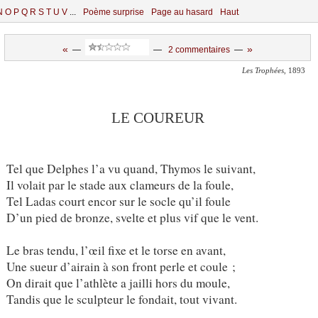
N
O
P
Q
R
S
T
U
V
...
Poème surprise
Page au hasard
Haut
«
»
—
—
2 commentaires
—
Les Trophées
, 1893
LE COUREUR
Tel que Delphes l’a vu quand, Thymos le suivant,
Il volait par le stade aux clameurs de la foule,
Tel Ladas court encor sur le socle qu’il foule
D’un pied de bronze, svelte et plus vif que le vent.
Le bras tendu, l’œil fixe et le torse en avant,
Une sueur d’airain à son front perle et coule ;
On dirait que l’athlète a jailli hors du moule,
Tandis que le sculpteur le fondait, tout vivant.