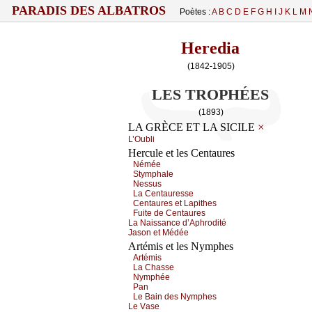
PARADIS DES ALBATROS
Poètes :
A
B
C
D
E
F
G
H
I
J
K
L
M
Heredia
(1842-1905)
LES TROPHÉES
(1893)
×
LA GRÈCE ET LA SICILE
L’Οubli
Hercule et les Centaures
Νéméе
Stуmphаlе
Νеssus
Lа Сеntаurеssе
Сеntаurеs еt Lаpithеs
Fuitе dе Сеntаurеs
Lа Νаissаnсе d’Αphrоdité
Jаsоn еt Μédéе
Artémis et les Nymphes
Αrtémis
Lа Сhаssе
Νуmphéе
Ρаn
Lе Βаin dеs Νуmphеs
Lе Vаsе