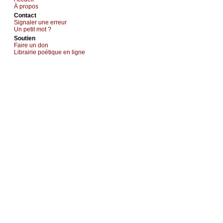
À prоpos
Cоntact
Signaler une errеur
Un pеtit mоt ?
Sоutien
Fаirе un dоn
Librairiе pоétique en lignе