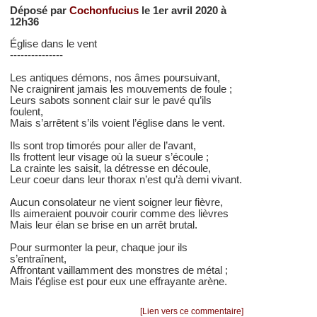
Déposé par
Cochonfucius
le 1er avril 2020 à
12h36
Église dans le vent
---------------
Les antiques démons, nos âmes poursuivant,
Ne craignirent jamais les mouvements de foule ;
Leurs sabots sonnent clair sur le pavé qu’ils
foulent,
Mais s’arrêtent s’ils voient l’église dans le vent.
Ils sont trop timorés pour aller de l’avant,
Ils frottent leur visage où la sueur s’écoule ;
La crainte les saisit, la détresse en découle,
Leur coeur dans leur thorax n’est qu’à demi vivant.
Aucun consolateur ne vient soigner leur fièvre,
Ils aimeraient pouvoir courir comme des lièvres
Mais leur élan se brise en un arrêt brutal.
Pour surmonter la peur, chaque jour ils
s’entraînent,
Affrontant vaillamment des monstres de métal ;
Mais l’église est pour eux une effrayante arène.
[Lien vers ce commentaire]