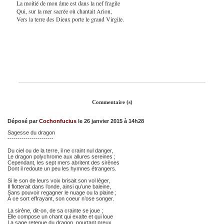
La moitié de mon âme est dans la nef fragile
Qui, sur la mer sacrée où chantait Arion,
Vers la terre des Dieux porte le grand Virgile.
Commentaire (s)
Déposé par
Cochonfucius
le 26 janvier 2015 à 14h28
Sagesse du dragon
-----------------------
Du ciel ou de la terre, il ne craint nul danger,
Le dragon polychrome aux allures sereines ;
Cependant, les sept mers abritent des sirènes
Dont il redoute un peu les hymnes étrangers.
Si le son de leurs voix brisait son vol léger,
Il flotterait dans l’onde, ainsi qu’une baleine,
Sans pouvoir regagner le nuage ou la plaine ;
À ce sort effrayant, son coeur n’ose songer.
La sirène, dit-on, de sa crainte se joue ;
Elle compose un chant qui exalte et qui loue
La sage retenue du dragon, pourtant preux.