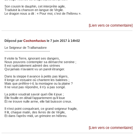
Son cousin le dauphin, cet interprète agile,
Traduisit la chanson en langue de Virgile.
Le dragon nous a dit : « Pour moi, c’est de l’hébreu ».
[Lien vers ce commentaire]
Déposé par
Cochonfucius
le 7 juin 2017 à 14h02
Le Seigneur de Tralfamadore
--------------------------------------
Il visite la Terre, ignorant ses dangers,
Nous pouvons contempler sa démarche sereine ;
Il est spécialement admiré des sirènes
Qui jamais n’avaient vu un pareil étranger.
Dans la steppe il avance à petits pas légers,
Il longe un estuaire où chantent les baleines ;
Mais que préfère-t-il, la montagne ou la plaine ?
Il ne veut pas répondre, il n’y a pas songé.
La police voudrait savoir quel rôle il joue ;
Elle fouille en détail l’appartement qu’il loue
Et ne trouve nulle arme, elle fait buisson creux.
Il n’est point conquérant, ce grand seigneur fragile,
Il lit, chaque matin, des livres de de Virgile,
Et dans l’après-midi, un grimoire en hébreu.
[Lien vers ce commentaire]