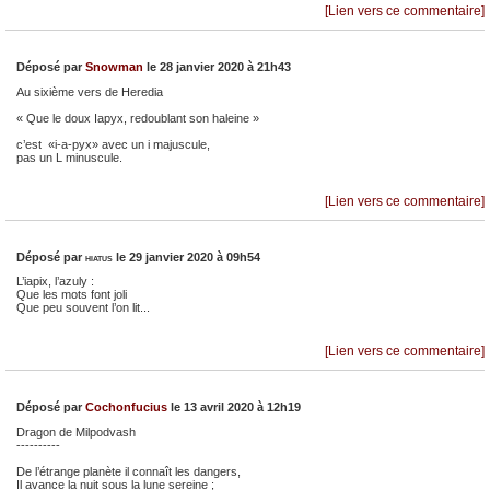
[Lien vers ce commentaire]
Déposé par
Snowman
le 28 janvier 2020 à 21h43
Au sixième vers de Heredia
« Que le doux Iapyx, redoublant son haleine »
c’est «i-a-pyx» avec un i majuscule,
pas un L minuscule.
[Lien vers ce commentaire]
Déposé par
hiatus
le 29 janvier 2020 à 09h54
L’iapix, l’azuly :
Que les mots font joli
Que peu souvent l’on lit...
[Lien vers ce commentaire]
Déposé par
Cochonfucius
le 13 avril 2020 à 12h19
Dragon de Milpodvash
----------
De l’étrange planète il connaît les dangers,
Il avance la nuit sous la lune sereine ;