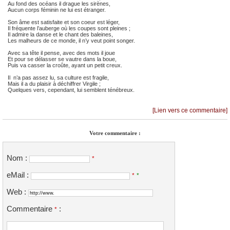
Au fond des océans il drague les sirènes,
Aucun corps féminin ne lui est étranger.
Son âme est satisfaite et son coeur est léger,
Il fréquente l’auberge où les coupes sont pleines ;
Il admire la danse et le chant des baleines,
Les malheurs de ce monde, il n’y veut point songer.
Avec sa tête il pense, avec des mots il joue
Et pour se délasser se vautre dans la boue,
Puis va casser la croûte, ayant un petit creux.
Il n’a pas assez lu, sa culture est fragile,
Mais il a du plaisir à déchiffrer Virgile ;
Quelques vers, cependant, lui semblent ténébreux.
[Lien vers ce commentaire]
Votre commentaire :
Nom :
*
eMail :
*
*
Web :
Commentaire
:
*