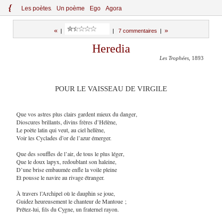
{
Le
s
po
èt
es
Un poème
Ego
Agora
«
»
|
|
7 commentaires
|
Heredia
Les Trophées
, 1893
POUR LE VAISSEAU DE VIRGILE
Que vos astres plus clairs gardent mieux du danger,
Dioscures brillants, divins frères d’Hélène,
Le poète latin qui veut, au ciel hellène,
Voir les Cyclades d’or de l’azur émerger.
Que des souffles de l’air, de tous le plus léger,
Que le doux lapyx, redoublant son haleine,
D’une brise embaumée enfle la voile pleine
Et pousse le navire au rivage étranger.
À travers l’Archipel où le dauphin se joue,
Guidez heureusement le chanteur de Mantoue ;
Prêtez-lui, fils du Cygne, un fraternel rayon.