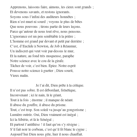
Apprenons, laissons faire, aimons, les cieux sont grands ;
Et devenons savants, et restons ignorants.
Soyons sous l’infini des auditeurs honnêtes ;
Rien n’est muet ni sourd ; voyons le plus de bêtes
Que nous pouvons ; tirons partie de leurs leçons.
Parce qu’autour de nous tout rêve, nous pensons.
L’ignorance est un peu semblable à la prière ;
L’homme est grand par devant et petit par derrière ;
C’est, d’Euclide à Newton, de Job à Réaumur,
Un indiscret qui veut voir par-dessus le mur,
Et la nature, au fond très moqueuse, paraphe
Notre science avec le cou de la girafe.
Tâchez de voir, c’est bien. Épiez. Notre esprit
Pousse notre science à guetter ; Dieu sourit,
Vieux malin.
Je l’ai dit, Dieu prête à la critique.
Il n’est pas sobre. Il est débordant, frénétique,
Inconvenant ; ici le nain, là le géant,
Tout à la fois ; énorme ; il manque de néant.
Il abuse du gouffre, il abuse du prisme.
Tout, c’est trop. Son soleil va jusqu’au gongorisme ;
Lumière outrée. Oui, Dieu vraiment est inégal ;
Ici la Sibérie, et là le Sénégal ;
Et partout l’antithèse ! il faut qu’on s’y résigne ;
S’il fait noir le corbeau, c’est qu’il fit blanc le cygne ;
Aujourd’hui Dieu nous gèle, hier il nous chauffait.