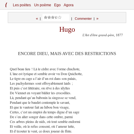
{
Le
s
po
èt
es
Un poème
Ego
Agora
«
»
|
|
Commenter
|
Hugo
L'Art d'être grand-père
, 1877
ENCORE DIEU, MAIS AVEC DES RESTRICTIONS
Quel beau lieu ! Là le cèdre avec l’orme chuchote,
L’âne est lyrique et semble avoir vu Don Quichotte,
Le tigre en cage a l’air d’un roi dans son palais,
Les pachydermes sont effroyablement laids ;
Et puis c’est littéraire, on rêve à des idylles
De Viennet en voyant bâiller les crocodiles.
Là, pendant qu’au babouin la singesse se vend,
Pendant que le baudet contemple le savant,
Et que le vautour fait au hibou bon visage,
Certes, c’est un emploi du temps digne d’un sage
De s’en aller songer dans cette ombre, parmi
Ces arbres pleins de nids, où tout semble endormi
Et veille, où le refus consent, où l’amour lutte,
Et d’écouter le vent, ce doux joueur de flûte.