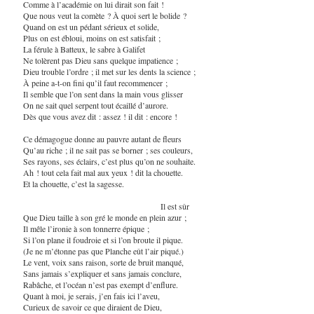
Comme à l’académie on lui dirait son fait !
Que nous veut la comète ? À quoi sert le bolide ?
Quand on est un pédant sérieux et solide,
Plus on est ébloui, moins on est satisfait ;
La férule à Batteux, le sabre à Galifet
Ne tolèrent pas Dieu sans quelque impatience ;
Dieu trouble l’ordre ; il met sur les dents la science ;
À peine a-t-on fini qu’il faut recommencer ;
Il semble que l’on sent dans la main vous glisser
On ne sait quel serpent tout écaillé d’aurore.
Dès que vous avez dit : assez ! il dit : encore !
Ce démagogue donne au pauvre autant de fleurs
Qu’au riche ; il ne sait pas se borner ; ses couleurs,
Ses rayons, ses éclairs, c’est plus qu’on ne souhaite.
Ah ! tout cela fait mal aux yeux ! dit la chouette.
Et la chouette, c’est la sagesse.
Il est sûr
Que Dieu taille à son gré le monde en plein azur ;
Il mêle l’ironie à son tonnerre épique ;
Si l’on plane il foudroie et si l’on broute il pique.
(Je ne m’étonne pas que Planche eût l’air piqué.)
Le vent, voix sans raison, sorte de bruit manqué,
Sans jamais s’expliquer et sans jamais conclure,
Rabâche, et l’océan n’est pas exempt d’enflure.
Quant à moi, je serais, j’en fais ici l’aveu,
Curieux de savoir ce que diraient de Dieu,