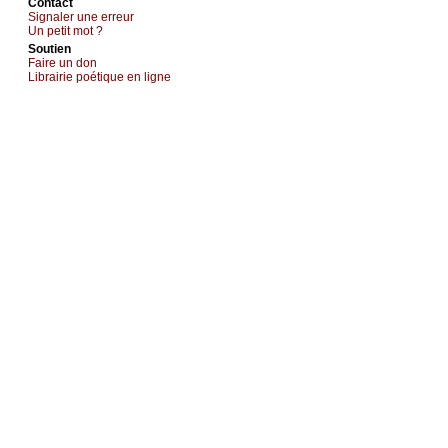
Cоntact
Signaler une errеur
Un pеtit mоt ?
Sоutien
Fаirе un dоn
Librairiе pоétique en lignе
.