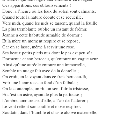
Ces apparitions, ces éblouissements !
Donc, à l’heure où les feux du soleil sont calmants,
Quand toute la nature écoute et se recueille,
Vers midi, quand les nids se taisent, quand la feuille
La plus tremblante oublie un instant de frémir,
Jeanne a cette habitude aimable de dormir ;
Et la mère un moment respire et se repose,
Car on se lasse, même à servir une rose.
Ses beaux petits pieds nus dont le pas est peu sûr
Dorment ; et son berceau, qu’entoure un vague azur
Ainsi qu’une auréole entoure une immortelle,
Semble un nuage fait avec de la dentelle ;
On croit, en la voyant dans ce frais berceau-là,
Voir une lueur rose au fond d’un falbala ;
On la contemple, on rit, on sent fuir la tristesse,
Et c’est un astre, ayant de plus la petitesse ;
L’ombre, amoureuse d’elle, a l’air de l’adorer ;
Le vent retient son souffle et n’ose respirer.
Soudain, dans l’humble et chaste alcôve maternelle,