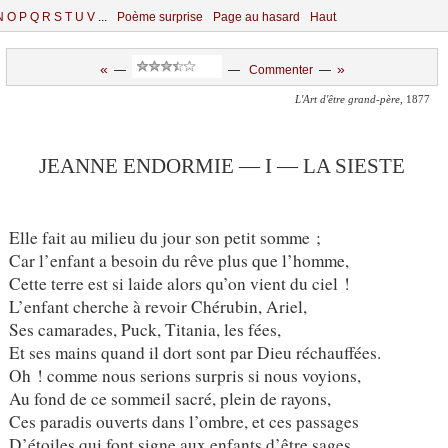
N
O
P
Q
R
S
T
U
V
...
Poème surprise
Page au hasard
Haut
«
»
—
—
Commenter
—
L'Art d'être grand-père
, 1877
JEANNE ENDORMIE — I — LA SIESTE
Elle fait au milieu du jour son petit somme ;
Car l’enfant a besoin du rêve plus que l’homme,
Cette terre est si laide alors qu’on vient du ciel !
L’enfant cherche à revoir Chérubin, Ariel,
Ses camarades, Puck, Titania, les fées,
Et ses mains quand il dort sont par Dieu réchauffées.
Oh ! comme nous serions surpris si nous voyions,
Au fond de ce sommeil sacré, plein de rayons,
Ces paradis ouverts dans l’ombre, et ces passages
D’étoiles qui font signe aux enfants d’être sages,