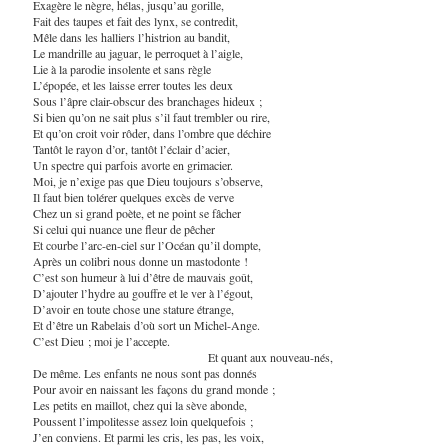
Exagère le nègre, hélas, jusqu’au gorille,
Fait des taupes et fait des lynx, se contredit,
Mêle dans les halliers l’histrion au bandit,
Le mandrille au jaguar, le perroquet à l’aigle,
Lie à la parodie insolente et sans règle
L’épopée, et les laisse errer toutes les deux
Sous l’âpre clair-obscur des branchages hideux ;
Si bien qu’on ne sait plus s’il faut trembler ou rire,
Et qu’on croit voir rôder, dans l’ombre que déchire
Tantôt le rayon d’or, tantôt l’éclair d’acier,
Un spectre qui parfois avorte en grimacier.
Moi, je n’exige pas que Dieu toujours s’observe,
Il faut bien tolérer quelques excès de verve
Chez un si grand poète, et ne point se fâcher
Si celui qui nuance une fleur de pêcher
Et courbe l’arc-en-ciel sur l’Océan qu’il dompte,
Après un colibri nous donne un mastodonte !
C’est son humeur à lui d’être de mauvais goût,
D’ajouter l’hydre au gouffre et le ver à l’égout,
D’avoir en toute chose une stature étrange,
Et d’être un Rabelais d’où sort un Michel-Ange.
C’est Dieu ; moi je l’accepte.
Et quant aux nouveau-nés,
De même. Les enfants ne nous sont pas donnés
Pour avoir en naissant les façons du grand monde ;
Les petits en maillot, chez qui la sève abonde,
Poussent l’impolitesse assez loin quelquefois ;
J’en conviens. Et parmi les cris, les pas, les voix,