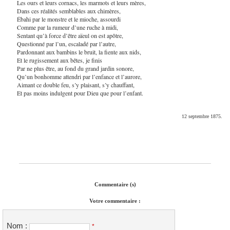
Les ours et leurs cornacs, les marmots et leurs mères,
Dans ces réalités semblables aux chimères,
Ébahi par le monstre et le mioche, assourdi
Comme par la rumeur d’une ruche à midi,
Sentant qu’à force d’être aïeul on est apôtre,
Questionné par l’un, escaladé par l’autre,
Pardonnant aux bambins le bruit, la fiente aux nids,
Et le rugissement aux bêtes, je finis
Par ne plus être, au fond du grand jardin sonore,
Qu’un bonhomme attendri par l’enfance et l’aurore,
Aimant ce double feu, s’y plaisant, s’y chauffant,
Et pas moins indulgent pour Dieu que pour l’enfant.
12 septembre 1875.
Commentaire (s)
Votre commentaire :
Nom :
*