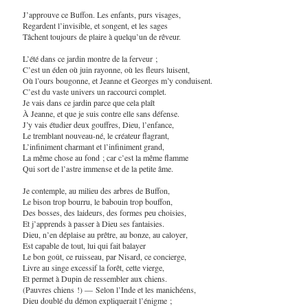
J’approuve ce Buffon. Les enfants, purs visages,
Regardent l’invisible, et songent, et les sages
Tâchent toujours de plaire à quelqu’un de rêveur.
L’été dans ce jardin montre de la ferveur ;
C’est un éden où juin rayonne, où les fleurs luisent,
Où l’ours bougonne, et Jeanne et Georges m’y conduisent.
C’est du vaste univers un raccourci complet.
Je vais dans ce jardin parce que cela plaît
À Jeanne, et que je suis contre elle sans défense.
J’y vais étudier deux gouffres, Dieu, l’enfance,
Le tremblant nouveau-né, le créateur flagrant,
L’infiniment charmant et l’infiniment grand,
La même chose au fond ; car c’est la même flamme
Qui sort de l’astre immense et de la petite âme.
Je contemple, au milieu des arbres de Buffon,
Le bison trop bourru, le babouin trop bouffon,
Des bosses, des laideurs, des formes peu choisies,
Et j’apprends à passer à Dieu ses fantaisies.
Dieu, n’en déplaise au prêtre, au bonze, au caloyer,
Est capable de tout, lui qui fait balayer
Le bon goût, ce ruisseau, par Nisard, ce concierge,
Livre au singe excessif la forêt, cette vierge,
Et permet à Dupin de ressembler aux chiens.
(Pauvres chiens !) — Selon l’Inde et les manichéens,
Dieu doublé du démon expliquerait l’énigme ;