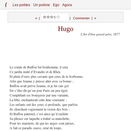
{
Le
s
po
èt
es
Un poème
Ego
Agora
«
»
|
|
Commenter
|
Hugo
L'Art d'être grand-père
, 1877
Le comte de Buffon fut bonhomme, il créa
Ce jardin imité d’Évandre et de Rhéa
Et plein d’ours plus savants que ceux de la Sorbonne,
Afin que Jeanne y puisse aller avec sa bonne ;
Buffon avait prévu Jeanne, et je lui sais gré
De s’être dit qu’un jour Paris un peu tigré,
Complétant ses bourgeois par une variante,
La bête, enchanterait cette âme souriante ;
Les enfants ont des yeux si profonds, que parfois
Ils cherchent vaguement la vision des bois ;
Et Buffon paternel, c’est ainsi qu’il rachète
Sa phrase sur laquelle a traîné sa manchette,
Pour les marmots, de qui les anges sont jaloux,
A fait ce paradis suave, orné de loups.