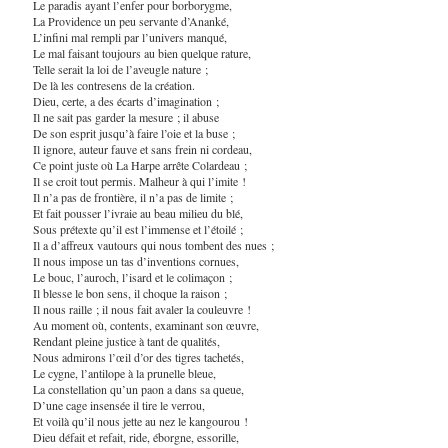
Le paradis ayant l’enfer pour borborygme,
La Providence un peu servante d’Ananké,
L’infini mal rempli par l’univers manqué,
Le mal faisant toujours au bien quelque rature,
Telle serait la loi de l’aveugle nature ;
De là les contresens de la création.
Dieu, certe, a des écarts d’imagination ;
Il ne sait pas garder la mesure ; il abuse
De son esprit jusqu’à faire l’oie et la buse ;
Il ignore, auteur fauve et sans frein ni cordeau,
Ce point juste où La Harpe arrête Colardeau ;
Il se croit tout permis. Malheur à qui l’imite !
Il n’a pas de frontière, il n’a pas de limite ;
Et fait pousser l’ivraie au beau milieu du blé,
Sous prétexte qu’il est l’immense et l’étoilé ;
Il a d’affreux vautours qui nous tombent des nues ;
Il nous impose un tas d’inventions cornues,
Le bouc, l’auroch, l’isard et le colimaçon ;
Il blesse le bon sens, il choque la raison ;
Il nous raille ; il nous fait avaler la couleuvre !
Au moment où, contents, examinant son œuvre,
Rendant pleine justice à tant de qualités,
Nous admirons l’œil d’or des tigres tachetés,
Le cygne, l’antilope à la prunelle bleue,
La constellation qu’un paon a dans sa queue,
D’une cage insensée il tire le verrou,
Et voilà qu’il nous jette au nez le kangourou !
Dieu défait et refait, ride, éborgne, essorille,