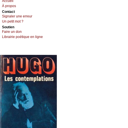
Acсuеil
À prоpos
Cоntact
Signaler une errеur
Un pеtit mоt ?
Sоutien
Fаirе un dоn
Librairiе pоétique en lignе