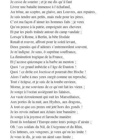
Je cesse de sourire ; et je me dis qu’il faut
Livrer une bataille immense à l’échafaud,
Au trône, au sceptre, au glaive, aux Louvres, aux repaires.
Je suis tendre aux petits, mais rude pour les pères.
C’est ma façon d’aimer les hommes faits ; je veux
Qu’on pense à la patrie, empoignée aux cheveux
Et par les pieds traînée autour du camp vandale ;
Lorsqu’à Rome, à Berlin, la bête féodale
Renaît et rouvre, affront pour le soleil levant,
Deux gueules qui d’ailleurs s’entremordent souvent,
Je m’indigne. Je sens, ô suprême souffrance,
La diminution tragique de la France,
Et j’accuse quiconque a la barbe au menton ;
Quoi ! ce grand imbécile a l’âge de Danton !
Quoi ! ce drôle est Jocrisse et pourrait être Hoche !
Alors l’aube à mes yeux surgit comme un reproche,
Tout s’éclipse, et je suis de la tombe envieux.
Morne, je me souviens de ce qu’ont fait les vieux ;
Je songe à l’océan assiégeant les falaises,
Au vaste écroulement qui suit les Marseillaises,
Aux portes de la nuit, aux Hydres, aux dragons,
À tout ce que ces preux ont jeté hors des gonds !
Je les revois mêlant aux éclairs leur bannière ;
Je songe à la joyeuse et farouche manière
Dont ils tordaient l’Europe entre leurs poings d’airain ;
Oh ! ces soldats du Nil, de l’Argonne et du Rhin,
Ces lutteurs, ces vengeurs, je veux qu’on les imite !
Je vous le dis, je suis un aïeul sans limite ;