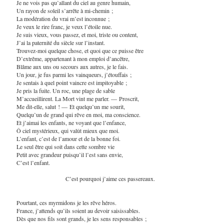
Je ne vois pas qu’allant du ciel au genre humain,
Un rayon de soleil s’arrête à mi-chemin ;
La modération du vrai m’est inconnue ;
Je veux le rire franc, je veux l’étoile nue.
Je suis vieux, vous passez, et moi, triste ou content,
J’ai la paternité du siècle sur l’instant.
Trouvez-moi quelque chose, et quoi que ce puisse être
D’extrême, appartenant à mon emploi d’ancêtre,
Blâme aux uns ou secours aux autres, je le fais.
Un jour, je fus parmi les vainqueurs, j’étouffais ;
Je sentais à quel point vaincre est impitoyable ;
Je pris la fuite. Un roc, une plage de sable
M’accueillirent. La Mort vint me parler. — Proscrit,
Me dit-elle, salut ! — Et quelqu’un me sourit,
Quelqu’un de grand qui rêve en moi, ma conscience.
Et j’aimai les enfants, ne voyant que l’enfance,
Ô ciel mystérieux, qui valût mieux que moi.
L’enfant, c’est de l’amour et de la bonne foi.
Le seul être qui soit dans cette sombre vie
Petit avec grandeur puisqu’il l’est sans envie,
C’est l’enfant.
C’est pourquoi j’aime ces passereaux.
Pourtant, ces myrmidons je les rêve héros.
France, j’attends qu’ils soient au devoir saisissables.
Dès que nos fils sont grands, je les sens responsables ;