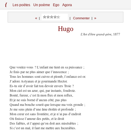
{
Le
s
po
èt
es
Un poème
Ego
Agora
«
»
|
|
Commenter
|
Hugo
L'Art d'être grand-père
, 1877
Que voulez-vous ? L’enfant me tient en sa puissance ;
Je finis par ne plus aimer que l’innocence ;
Tous les hommes sont cuivre et plomb, l’enfance est or.
J’adore Astyanax et je gourmande Hector.
Es-tu sûr d’avoir fait ton devoir envers Troie ?
Mon ciel est un azur, qui, par instants, foudroie.
Bonté, fureur, c’est là mon flux et mon reflux,
Et je ne suis borné d’aucun côté, pas plus
Quand ma bouche sourit que lorsque ma voix gronde ;
Je me sens plein d’une âme étoilée et profonde ;
Mon cœur est sans frontière, et je n’ai pas d’endroit
Où finisse l’amour des petits, et le droit
Des faibles, et l’appui qu’on doit aux misérables ;
Si c’est un mal, il faut me mettre aux Incurables.