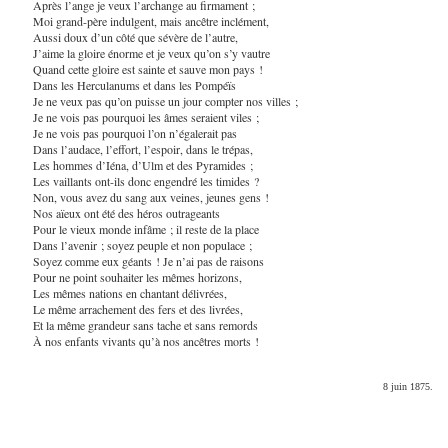
Après l’ange je veux l’archange au firmament ;
Moi grand-père indulgent, mais ancêtre inclément,
Aussi doux d’un côté que sévère de l’autre,
J’aime la gloire énorme et je veux qu’on s’y vautre
Quand cette gloire est sainte et sauve mon pays !
Dans les Herculanums et dans les Pompéïs
Je ne veux pas qu’on puisse un jour compter nos villes ;
Je ne vois pas pourquoi les âmes seraient viles ;
Je ne vois pas pourquoi l’on n’égalerait pas
Dans l’audace, l’effort, l’espoir, dans le trépas,
Les hommes d’Iéna, d’Ulm et des Pyramides ;
Les vaillants ont-ils donc engendré les timides ?
Non, vous avez du sang aux veines, jeunes gens !
Nos aïeux ont été des héros outrageants
Pour le vieux monde infâme ; il reste de la place
Dans l’avenir ; soyez peuple et non populace ;
Soyez comme eux géants ! Je n’ai pas de raisons
Pour ne point souhaiter les mêmes horizons,
Les mêmes nations en chantant délivrées,
Le même arrachement des fers et des livrées,
Et la même grandeur sans tache et sans remords
À nos enfants vivants qu’à nos ancêtres morts !
8 juin 1875.