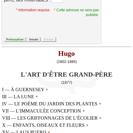
*
* Information requise.
* Cette adresse ne sera pas
publiée.
Hugo
(1802-1885)
L'ART D'ÊTRE GRAND-PÈRE
(1877)
+
I — À GUERNESEY
+
III — LA LUNE
+
IV — LE POÈME DU JARDIN DES PLANTES
+
VII — L’IMMACULÉE CONCEPTION
+
VIII — LES GRIFFONNAGES DE L’ÉCOLIER
+
X — ENFANTS, OISEAUX ET FLEURS
×
XV — LAUS PUERO