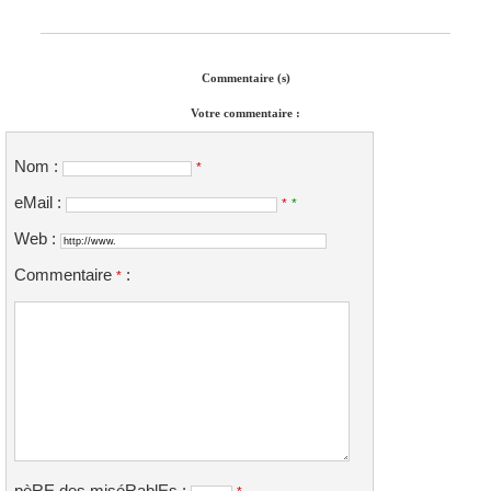
Commentaire (s)
Votre commentaire :
Nom :
*
eMail :
*
*
Web :
Commentaire
:
*
pèRE des miséRablEs :