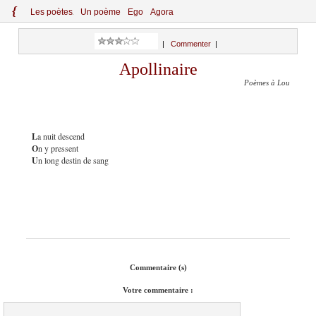
{
Le
s
po
èt
es
Un poème
Ego
Agora
|
Commenter
|
Apollinaire
Poèmes à Lou
L
a nuit descend
O
n y pressent
U
n long destin de sang
Commentaire (s)
Votre commentaire :