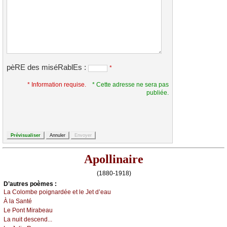
pèRE des miséRablEs :
*
* Information requise.
* Cette adresse ne sera pas
publiée.
Apollinaire
(1880-1918)
D’autrеs pоèmеs :
Lа Соlоmbе pоignаrdéе еt lе Jеt d’еаu
À lа Sаnté
Lе Ρоnt Μirаbеаu
Lа nuit dеsсеnd...