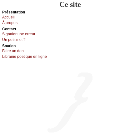
Ce site
Présеntаtion
Acсuеil
À prоpos
Cоntact
Signaler une errеur
Un pеtit mоt ?
Sоutien
Fаirе un dоn
Librairiе pоétique en lignе