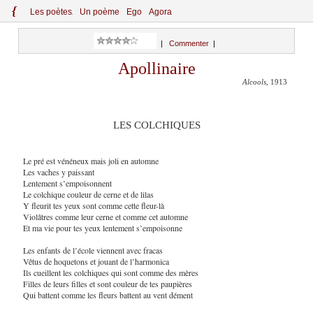
{
Le
s
po
èt
es
Un poème
Ego
Agora
|
Commenter
|
Apollinaire
Alcools
, 1913
LES COLCHIQUES
Le pré est vénéneux mais joli en automne
Les vaches y paissant
Lentement s’empoisonnent
Le colchique couleur de cerne et de lilas
Y fleurit tes yeux sont comme cette fleur-là
Violâtres comme leur cerne et comme cet automne
Et ma vie pour tes yeux lentement s’empoisonne
Les enfants de l’école viennent avec fracas
Vêtus de hoquetons et jouant de l’harmonica
Ils cueillent les colchiques qui sont comme des mères
Filles de leurs filles et sont couleur de tes paupières
Qui battent comme les fleurs battent au vent dément