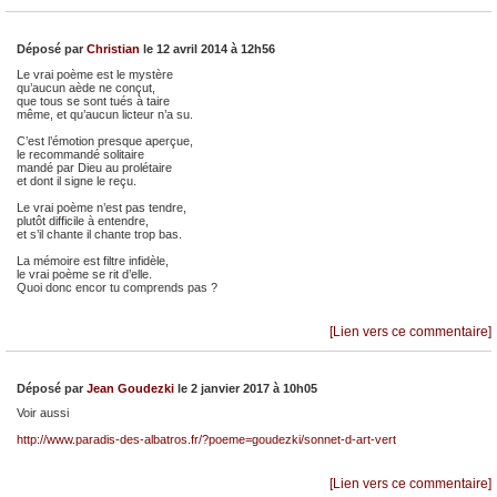
Déposé par
Christian
le 12 avril 2014 à 12h56
Le vrai poème est le mystère
qu’aucun aède ne conçut,
que tous se sont tués à taire
même, et qu’aucun licteur n’a su.
C’est l’émotion presque aperçue,
le recommandé solitaire
mandé par Dieu au prolétaire
et dont il signe le reçu.
Le vrai poème n’est pas tendre,
plutôt difficile à entendre,
et s’il chante il chante trop bas.
La mémoire est filtre infidèle,
le vrai poème se rit d’elle.
Quoi donc encor tu comprends pas ?
[Lien vers ce commentaire]
Déposé par
Jean Goudezki
le 2 janvier 2017 à 10h05
Voir aussi
http://www.paradis-des-albatros.fr/?poeme=goudezki/sonnet-d-art-vert
[Lien vers ce commentaire]