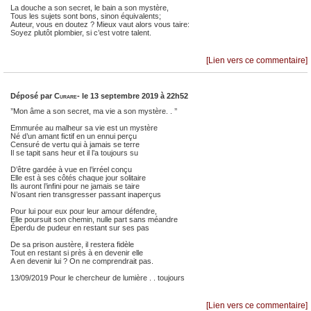
La douche a son secret, le bain a son mystère,
Tous les sujets sont bons, sinon équivalents;
Auteur, vous en doutez ? Mieux vaut alors vous taire:
Soyez plutôt plombier, si c’est votre talent.
[Lien vers ce commentaire]
Déposé par
Curare-
le 13 septembre 2019 à 22h52
’’Mon âme a son secret, ma vie a son mystère. . ’’
Emmurée au malheur sa vie est un mystère
Né d’un amant fictif en un ennui perçu
Censuré de vertu qui à jamais se terre
Il se tapit sans heur et il l’a toujours su
D’être gardée à vue en l’irréel conçu
Elle est à ses côtés chaque jour solitaire
Ils auront l’infini pour ne jamais se taire
N’osant rien transgresser passant inaperçus
Pour lui pour eux pour leur amour défendre,
Elle poursuit son chemin, nulle part sans méandre
Éperdu de pudeur en restant sur ses pas
De sa prison austère, il restera fidèle
Tout en restant si près à en devenir elle
A en devenir lui ? On ne comprendrait pas.
13/09/2019 Pour le chercheur de lumière . . toujours
[Lien vers ce commentaire]