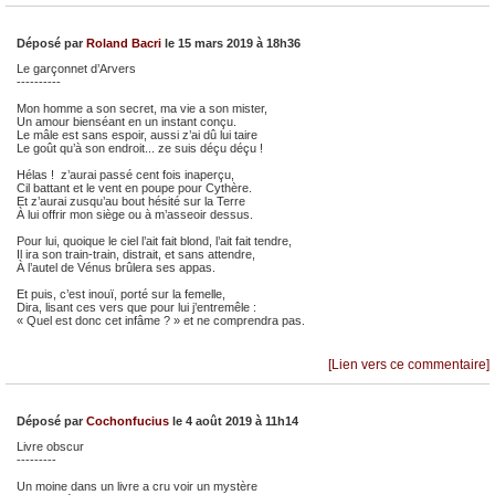
Déposé par
Roland Bacri
le 15 mars 2019 à 18h36
Le garçonnet d’Arvers
----------
Mon homme a son secret, ma vie a son mister,
Un amour bienséant en un instant conçu.
Le mâle est sans espoir, aussi z’ai dû lui taire
Le goût qu’à son endroit... ze suis déçu déçu !
Hélas ! z’aurai passé cent fois inaperçu,
Cil battant et le vent en poupe pour Cythère.
Et z’aurai zusqu’au bout hésité sur la Terre
À lui offrir mon siège ou à m’asseoir dessus.
Pour lui, quoique le ciel l’ait fait blond, l’ait fait tendre,
Il ira son train-train, distrait, et sans attendre,
À l’autel de Vénus brûlera ses appas.
Et puis, c’est inouï, porté sur la femelle,
Dira, lisant ces vers que pour lui j’entremêle :
« Quel est donc cet infâme ? » et ne comprendra pas.
[Lien vers ce commentaire]
Déposé par
Cochonfucius
le 4 août 2019 à 11h14
Livre obscur
---------
Un moine dans un livre a cru voir un mystère