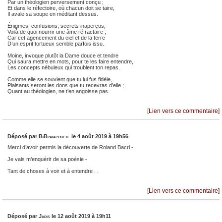
Par un théologien perversement conçu ;
Et dans le réfectoire, où chacun doit se taire,
Il avale sa soupe en méditant dessus.
Énigmes, confusions, secrets inaperçus,
Voilà de quoi nourrir une âme réfractaire ;
Car cet agencement du ciel et de la terre
D’un esprit tortueux semble parfois issu.
Moine, invoque plutôt la Dame douce et tendre
Qui saura mettre en mots, pour te les faire entendre,
Les concepts nébuleux qui troublent ton repas.
Comme elle se souvient que tu lui fus fidèle,
Plaisants seront les dons que tu recevras d’elle ;
Quant au théologien, ne t’en angoisse pas.
[Lien vers ce commentaire]
Déposé par
BiBpatapouète
le 4 août 2019 à 19h56
Merci d’avoir permis la découverte de Roland Bacri -
Je vais m’enquérir de sa poésie -
Tant de choses à voir et à entendre . .
[Lien vers ce commentaire]
Déposé par
Jadis
le 12 août 2019 à 19h11