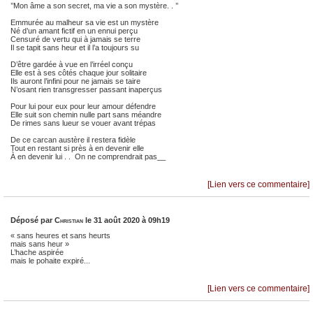
’’Mon âme a son secret, ma vie a son mystère. . ’’
Emmurée au malheur sa vie est un mystère
Né d’un amant fictif en un ennui perçu
Censuré de vertu qui à jamais se terre
Il se tapit sans heur et il l’a toujours su
D’être gardée à vue en l’irréel conçu
Elle est à ses côtés chaque jour solitaire
Ils auront l’infini pour ne jamais se taire
N’osant rien transgresser passant inaperçus
Pour lui pour eux pour leur amour défendre
Elle suit son chemin nulle part sans méandre
De rimes sans lueur se vouer avant trépas
De ce carcan austère il restera fidèle
Tout en restant si près à en devenir elle
À en devenir lui . . On ne comprendrait pas__
[Lien vers ce commentaire]
Déposé par
Christian
le 31 août 2020 à 09h19
« sans heures et sans heurts
mais sans heur »
L’hache aspirée
mais le pohaite expiré...
[Lien vers ce commentaire]