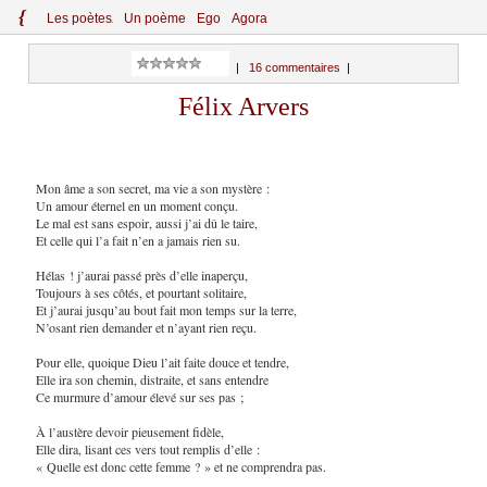
{
Le
s
po
èt
es
Un poème
Ego
Agora
|
16 commentaires
|
Félix Arvers
Mon âme a son secret, ma vie a son mystère :
Un amour éternel en un moment conçu.
Le mal est sans espoir, aussi j’ai dû le taire,
Et celle qui l’a fait n’en a jamais rien su.
Hélas ! j’aurai passé près d’elle inaperçu,
Toujours à ses côtés, et pourtant solitaire,
Et j’aurai jusqu’au bout fait mon temps sur la terre,
N’osant rien demander et n’ayant rien reçu.
Pour elle, quoique Dieu l’ait faite douce et tendre,
Elle ira son chemin, distraite, et sans entendre
Ce murmure d’amour élevé sur ses pas ;
À l’austère devoir pieusement fidèle,
Elle dira, lisant ces vers tout remplis d’elle :
« Quelle est donc cette femme ? » et ne comprendra pas.