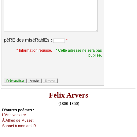
pèRE des miséRablEs :
*
* Information requise.
* Cette adresse ne sera pas
publiée.
Félix Arvers
(1806-1850)
D’autrеs pоèmеs :
L’Αnnivеrsаirе
À Αlfrеd dе Μussеt
Sоnnеt à mоn аmi R...