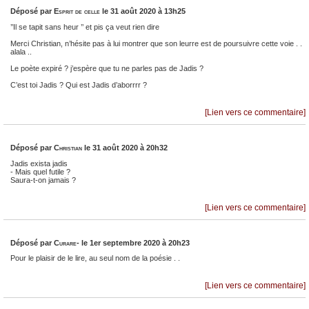
Déposé par
Esprit de celle
le 31 août 2020 à 13h25
’’Il se tapit sans heur ’’ et pis ça veut rien dire
Merci Christian, n’hésite pas à lui montrer que son leurre est de poursuivre cette voie . .
alala ..
Le poète expiré ? j’espère que tu ne parles pas de Jadis ?
C’est toi Jadis ? Qui est Jadis d’aborrrr ?
[Lien vers ce commentaire]
Déposé par
Christian
le 31 août 2020 à 20h32
Jadis exista jadis
- Mais quel futile ?
Saura-t-on jamais ?
[Lien vers ce commentaire]
Déposé par
Curare-
le 1er septembre 2020 à 20h23
Pour le plaisir de le lire, au seul nom de la poésie . .
[Lien vers ce commentaire]