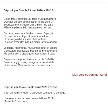
Déposé par
Jadis
le 29 mai 2020 à 15h16
C’est, faut-il l’avouer, au fond d’un monastère
Que par un soir de mai lascif je fus conçu ;
Scandale monstrueux qu’il a bien fallu taire :
Même le père abbé n’en a jamais rien su.
De peur qu’un jour fatal un moine n’aperçût
Ce fruit du sacrilège et du noir adultère
Et ne s’égosillât, c’est en hélicoptère
Que l’on m’exfiltra par les cieux, stricto sensu.
Le pilote, Mahmoud, musulman doux et tendre,
Constatant que j’avais besoin de me détendre,
Me prêta son Coran, que j’appris pas à pas.
Depuis lors je pourchasse et occis l’Infidèle
Buveur de jaja roux, mangeur de mortadelle,
Qui connaît Mahomet et ne l’écoute pas.
[Lien vers ce commentaire]
Déposé par
Curare-
le 30 août 2020 à 11h59
Il est où Jadis ? Mourru du Coco ..ou bourru au Togo
Une retouche sur celui déjà publié en 2019
(Avant le Coco donc)