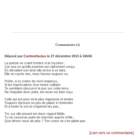
Commentaire (s)
Déposé par
Cochonfucius
le 27 décembre 2013 à 16h55
La poésie ne craint l’ombre ni le mystère ;
Car tout ce qu’elle exprime est clairement conçu.
En dévoilant son âme elle arrive à se taire,
Elle ne cache rien, nous l’avons toujours su.
Poète, si tu crains de vivre inaperçu,
Si les imprécations d’un moine solitaire
Te semblent obscurcir le jour sur cette terre,
Ne t’inquiète donc point, ton texte est bien reçu.
Celle qui est pour toi la plus mignonne et tendre
Toujours éprouve un peu de plaisir à t’entendre
Et à fouler le sol où s’égarent tes pas ;
Toi, sur elle posant ton doux regard fidèle,
Tu ne cesseras point de marcher auprès d’elle ;
Que dirons-nous de plus ? Ton coeur ne s’en plaint pas.
[Lien vers ce commentaire]