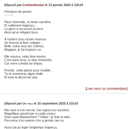
Déposé par
Cochonfucius
le 13 janvier 2025 à 12h34
Floraison de janvier
--------
Fleur hivernale, un beau mystère,
Et nullement inaperçu ;
Le givre a recouvert la terre
Ainsi qu’un élégant tissu.
À l’ombre d’un rocher moussu
Se dresse la fleur solitaire ;
Belle, selon tous les critères,
Magique, je l’ai toujours su.
Elle mourra, cette âme tendre,
C’est dans la loi, tu dois l’entendre,
Car vivre conduit au trépas.
Prends cette plante pour modèle ;
Tu te montreras digne d’elle
Et tune la décevras pas.
[Lien vers ce commentaire]
Déposé par
Un poilu
le 15 septembre 2025 à 21h10
Ma cave a son secret, ma cagna son mystère,
Magnifique gourbi par un poilu conçu.
Dans quel département ? Hélas ! je dois le taire.
Personne à la maison n’en a jamais rien su.
Aussi j’ai pu loger longtemps inaperçu,