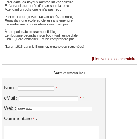
Errer dans les boyaux comme un ver solitaire,
Et j’aurai disparu près d’un an sous la terre
Attendant un colis que je n’ai pas reçu...
Parfois, la nuit, je vais, faisant un rêve tendre,
Regardant une étoile au ciel et sans entendre
Un ronflement sonore élevé sous mes pas...
À son petit café pieusement fidèle,
L’embusqué dégustant son bock tout rempli d’ale,
Dira : Quelle existence ! et ne comprendra pas.
(Lu en 1916 dans le Bleutinet, organe des tranchées)
[Lien vers ce commentaire]
Votre commentaire :
Nom :
*
eMail :
*
*
Web :
Commentaire
:
*