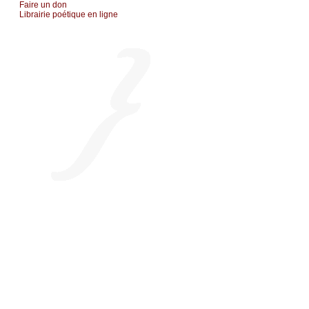
Fаirе un dоn
Librairiе pоétique en lignе