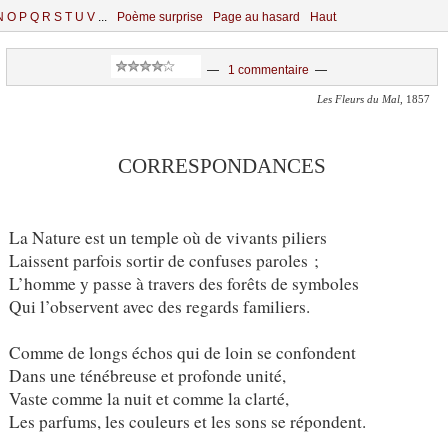
N
O
P
Q
R
S
T
U
V
...
Poème surprise
Page au hasard
Haut
—
1 commentaire
—
Les Fleurs du Mal
, 1857
CORRESPONDANCES
La Nature est un temple où de vivants piliers
Laissent parfois sortir de confuses paroles ;
L’homme y passe à travers des forêts de symboles
Qui l’observent avec des regards familiers.
Comme de longs échos qui de loin se confondent
Dans une ténébreuse et profonde unité,
Vaste comme la nuit et comme la clarté,
Les parfums, les couleurs et les sons se répondent.