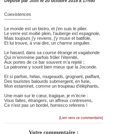
Déposé par
Jadis
le 20 octobre 2019 à 17h50
Coexistences
------------------
Le monde est un bistro, et j’en suis le pilier.
Le verre est moitié plein, l’auberge est espagnole,
Mais toujours j’y reviens, j’y muse et batifole,
Et lui trouve, à vrai dire, un charme singulier.
Le hasard, dans sa course étrange et vagabonde
Qui m’emmène parfois frôler l’éternité,
Aux portes de ce bar souvent m’a rejeté ;
La patronne y sourit bien mieux que la Joconde.
Et si parfois, hélas, rougeauds, grognant, piaffant,
Des touristes balourds submergent, en furie,
Mon estaminet, comme un troupeau d’éléphants,
Une main sur le cœur, tragique, je m’écrie :
Vous faites, étrangers, un affreux contresens,
Ce n’est pas un bordel, horresco referens !
[Lien vers ce commentaire]
Votre commentaire :