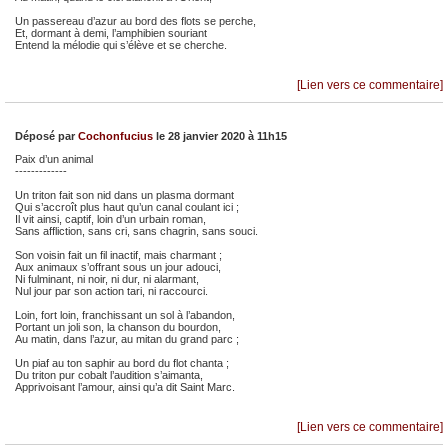
Un passereau d’azur au bord des flots se perche,
Et, dormant à demi, l’amphibien souriant
Entend la mélodie qui s’élève et se cherche.
[Lien vers ce commentaire]
Déposé par
Cochonfucius
le 28 janvier 2020 à 11h15
Paix d’un animal
-------------
Un triton fait son nid dans un plasma dormant
Qui s’accroît plus haut qu’un canal coulant ici ;
Il vit ainsi, captif, loin d’un urbain roman,
Sans affliction, sans cri, sans chagrin, sans souci.
Son voisin fait un fil inactif, mais charmant ;
Aux animaux s’offrant sous un jour adouci,
Ni fulminant, ni noir, ni dur, ni alarmant,
Nul jour par son action tari, ni raccourci.
Loin, fort loin, franchissant un sol à l’abandon,
Portant un joli son, la chanson du bourdon,
Au matin, dans l’azur, au mitan du grand parc ;
Un piaf au ton saphir au bord du flot chanta ;
Du triton pur cobalt l’audition s’aimanta,
Apprivoisant l’amour, ainsi qu’a dit Saint Marc.
[Lien vers ce commentaire]