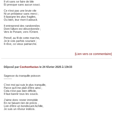
Il vit sans se faire de bile
Et presque sans aucun souci.
Ce n’est pas une brute vile
Ni un prédateur sans merci ;
Il épargne les plus fragiles,
Ou bien, leur mort il adoucit.
Il entreprend des randonnées
Dont l’allure est désordonnée ;
Vers le Ponant, vers l’Orient.
Pensif, au fil de cette marche,
Je le vois parfois souriant ;
Il rêve, ce vieux patriarche.
[Lien vers ce commentaire]
Déposé par
Cochonfucius
le 24 février 2025 à 13h33
Sagesse du tranquille poisson
--------
C’est moi qui suis le plus tranquille,
Parce qu’il me plaît d’être ainsi ;
Cela n’est pas bien difficile,
Il faut bannir tous les soucis.
J’aime donc rester immobile
En ne faisant rien de précis ,
Loin d’être un bondissant Achille,
Je suis un rêveur indécis.