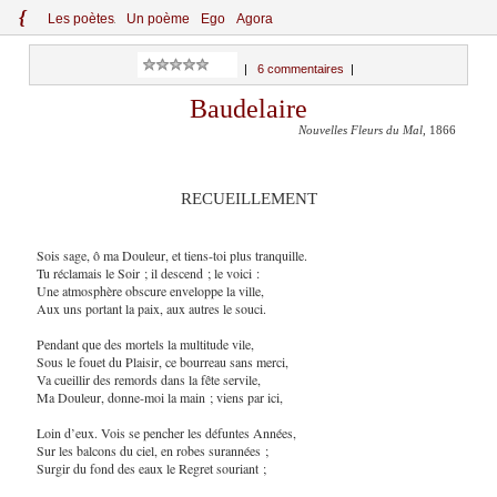
{
Le
s
po
èt
es
Un poème
Ego
Agora
|
6 commentaires
|
Baudelaire
Nouvelles Fleurs du Mal
, 1866
RECUEILLEMENT
Sois sage, ô ma Douleur, et tiens-toi plus tranquille.
Tu réclamais le Soir ; il descend ; le voici :
Une atmosphère obscure enveloppe la ville,
Aux uns portant la paix, aux autres le souci.
Pendant que des mortels la multitude vile,
Sous le fouet du Plaisir, ce bourreau sans merci,
Va cueillir des remords dans la fête servile,
Ma Douleur, donne-moi la main ; viens par ici,
Loin d’eux. Vois se pencher les défuntes Années,
Sur les balcons du ciel, en robes surannées ;
Surgir du fond des eaux le Regret souriant ;