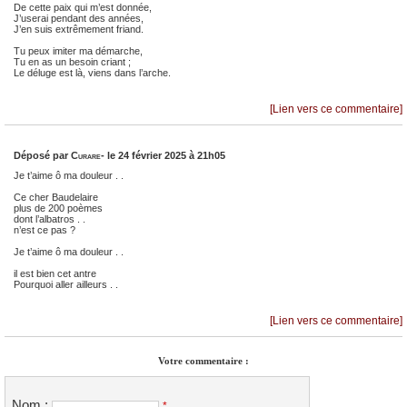
De cette paix qui m’est donnée,
J’userai pendant des années,
J’en suis extrêmement friand.
Tu peux imiter ma démarche,
Tu en as un besoin criant ;
Le déluge est là, viens dans l’arche.
[Lien vers ce commentaire]
Déposé par
Curare-
le 24 février 2025 à 21h05
Je t’aime ô ma douleur . .
Ce cher Baudelaire
plus de 200 poèmes
dont l’albatros . .
n’est ce pas ?
Je t’aime ô ma douleur . .
il est bien cet antre
Pourquoi aller ailleurs . .
[Lien vers ce commentaire]
Votre commentaire :
Nom :
*