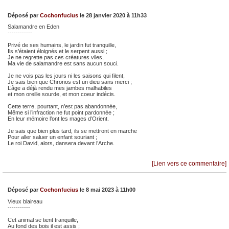
Déposé par
Cochonfucius
le 28 janvier 2020 à 11h33
Salamandre en Eden
------------
Privé de ses humains, le jardin fut tranquille,
Ils s’étaient éloignés et le serpent aussi ;
Je ne regrette pas ces créatures viles,
Ma vie de salamandre est sans aucun souci.
Je ne vois pas les jours ni les saisons qui filent,
Je sais bien que Chronos est un dieu sans merci ;
L’âge a déjà rendu mes jambes malhabiles
et mon oreille sourde, et mon coeur indécis.
Cette terre, pourtant, n’est pas abandonnée,
Même si l’infraction ne fut point pardonnée ;
En leur mémoire l’ont les mages d’Orient.
Je sais que bien plus tard, ils se mettront en marche
Pour aller saluer un enfant souriant ;
Le roi David, alors, dansera devant l’Arche.
[Lien vers ce commentaire]
Déposé par
Cochonfucius
le 8 mai 2023 à 11h00
Vieux blaireau
-----------
Cet animal se tient tranquille,
Au fond des bois il est assis ;