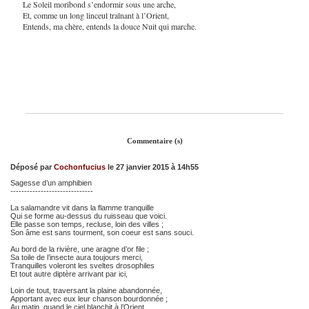
Le Soleil moribond s’endormir sous une arche,
Et, comme un long linceul traînant à l’Orient,
Entends, ma chère, entends la douce Nuit qui marche.
Commentaire (s)
Déposé par
Cochonfucius
le 27 janvier 2015 à 14h55
Sagesse d’un amphibien
------------------------------
La salamandre vit dans la flamme tranquille
Qui se forme au-dessus du ruisseau que voici.
Elle passe son temps, recluse, loin des villes ;
Son âme est sans tourment, son coeur est sans souci.
Au bord de la rivière, une aragne d’or file ;
Sa toile de l’insecte aura toujours merci,
Tranquilles voleront les sveltes drosophiles
Et tout autre diptère arrivant par ici,
Loin de tout, traversant la plaine abandonnée,
Apportant avec eux leur chanson bourdonnée ;
Au matin, quand le ciel blanchit à l’Orient,