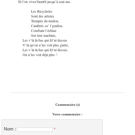
Et l’on vivra bientôt jusqu’à cent ans.
Les Bicyclistes
Sont des artistes
Trempés du tendon,
Cambrés su’ l’guidon,
Courbant l’échine
Sur leur machine,
Les v’là là-bas qui fil’nt dessus
V’là qu’on n’les voit plus guère,
Les v’là là-bas qui fil’nt dessus,
On n’les voit déjà plus !
Commentaire (s)
Votre commentaire :
Nom :
*