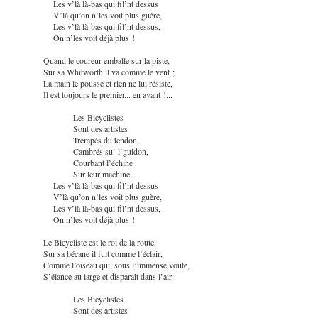
Les v’là là-bas qui fil’nt dessus
V’là qu’on n’les voit plus guère,
Les v’là là-bas qui fil’nt dessus,
On n’les voit déjà plus !
Quand le coureur emballe sur la piste,
Sur sa Whitworth il va comme le vent ;
La main le pousse et rien ne lui résiste,
Il est toujours le premier... en avant !...
Les Bicyclistes
Sont des artistes
Trempés du tendon,
Cambrés su’ l’guidon,
Courbant l’échine
Sur leur machine,
Les v’là là-bas qui fil’nt dessus
V’là qu’on n’les voit plus guère,
Les v’là là-bas qui fil’nt dessus,
On n’les voit déjà plus !
Le Bicycliste est le roi de la route,
Sur sa bécane il fuit comme l’éclair,
Comme l’oiseau qui, sous l’immense voûte,
S’élance au large et disparaît dans l’air.
Les Bicyclistes
Sont des artistes