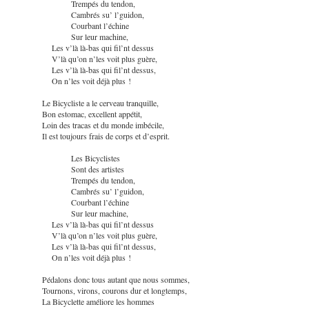
Trempés du tendon,
Cambrés su’ l’guidon,
Courbant l’échine
Sur leur machine,
Les v’là là-bas qui fil’nt dessus
V’là qu’on n’les voit plus guère,
Les v’là là-bas qui fil’nt dessus,
On n’les voit déjà plus !
Le Bicycliste a le cerveau tranquille,
Bon estomac, excellent appétit,
Loin des tracas et du monde imbécile,
Il est toujours frais de corps et d’esprit.
Les Bicyclistes
Sont des artistes
Trempés du tendon,
Cambrés su’ l’guidon,
Courbant l’échine
Sur leur machine,
Les v’là là-bas qui fil’nt dessus
V’là qu’on n’les voit plus guère,
Les v’là là-bas qui fil’nt dessus,
On n’les voit déjà plus !
Pédalons donc tous autant que nous sommes,
Tournons, virons, courons dur et longtemps,
La Bicyclette améliore les hommes