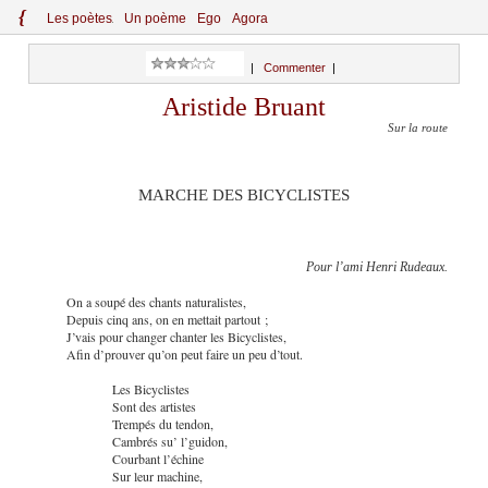
{
Le
s
po
èt
es
Un poème
Ego
Agora
|
Commenter
|
Aristide Bruant
Sur la route
MARCHE DES BICYCLISTES
Pour l’ami Henri Rudeaux.
On a soupé des chants naturalistes,
Depuis cinq ans, on en mettait partout ;
J’vais pour changer chanter les Bicyclistes,
Afin d’prouver qu’on peut faire un peu d’tout.
Les Bicyclistes
Sont des artistes
Trempés du tendon,
Cambrés su’ l’guidon,
Courbant l’échine
Sur leur machine,