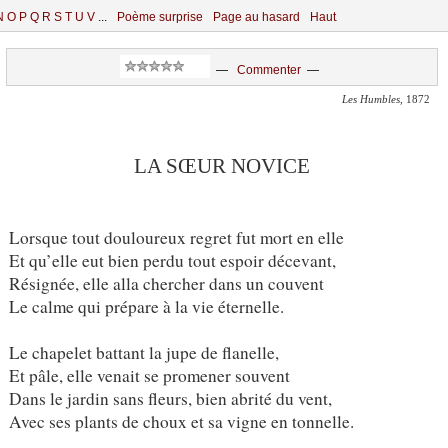
N
O
P
Q
R
S
T
U
V
...
Poème surprise
Page au hasard
Haut
—
Commenter
—
Les Humbles
, 1872
LA SŒUR NOVICE
Lorsque tout douloureux regret fut mort en elle
Et qu’elle eut bien perdu tout espoir décevant,
Résignée, elle alla chercher dans un couvent
Le calme qui prépare à la vie éternelle.
Le chapelet battant la jupe de flanelle,
Et pâle, elle venait se promener souvent
Dans le jardin sans fleurs, bien abrité du vent,
Avec ses plants de choux et sa vigne en tonnelle.