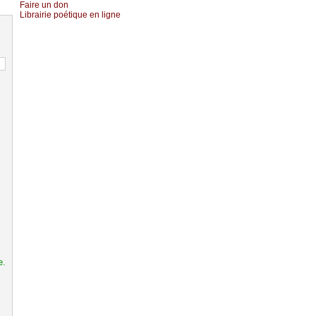
Fаirе un dоn
Librairiе pоétique en lignе
e.