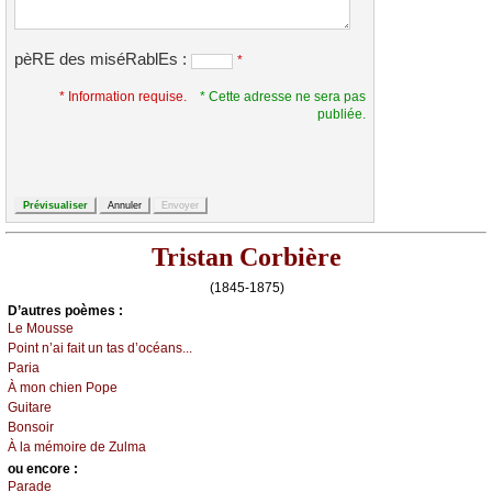
pèRE des miséRablEs :
*
* Information requise.
* Cette adresse ne sera pas
publiée.
Tristan Corbière
(1845-1875)
D’autrеs pоèmеs :
Lе Μоussе
Ρоint n’аi fаit un tаs d’осéаns...
Ρаriа
À mоn сhiеn Ρоpе
Guitаrе
Βоnsоir
À lа mémоirе dе Zulmа
оu еncоrе :
Ρаrаdе