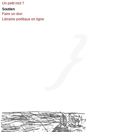
Un pеtit mоt ?
Sоutien
Fаirе un dоn
Librairiе pоétique en lignе