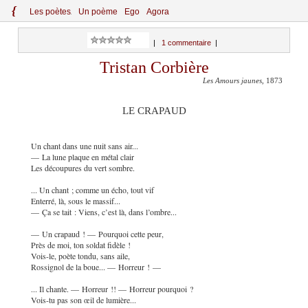
{
Le
s
po
èt
es
Un poème
Ego
Agora
|
1 commentaire
|
Tristan Corbière
Les Amours jaunes
, 1873
LE CRAPAUD
Un chant dans une nuit sans air...
— La lune plaque en métal clair
Les découpures du vert sombre.
... Un chant ; comme un écho, tout vif
Enterré, là, sous le massif...
— Ça se tait : Viens, c’est là, dans l’ombre...
— Un crapaud ! — Pourquoi cette peur,
Près de moi, ton soldat fidèle !
Vois-le, poète tondu, sans aile,
Rossignol de la boue... — Horreur ! —
... Il chante. — Horreur !! — Horreur pourquoi ?
Vois-tu pas son œil de lumière...