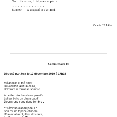
Non : il s’en va, froid, sous sa pierre.
. . . . . . . . . . . . . . . . . . . . .
Bonsoir — ce crapaud-là c’est moi.
Ce soir, 20 Juillet.
Commentaire (s)
Déposé par
Jadis
le 17 décembre 2019 à 17h15
Mélancolie et thé amer –
Du ciel noir jaillit un éclair,
Balafrant la terrasse sombre.
Au milieu des bambous pensifs
Lui fait écho un chant captif
Depuis une cage dans l’ombre ;
Y frémit un oiseau jaseur :
Son œil de topaze étincelle,
D’un air absent, il bat des ailes,