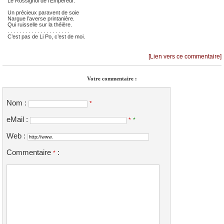
Le Rossignol de l’Empereur.
Un précieux paravent de soie
Nargue l’averse printanière.
Qui ruisselle sur la théière.
. . . . . . . . . . . . . . . . . . . . .
C’est pas de Li Po, c’est de moi.
[Lien vers ce commentaire]
Votre commentaire :
Nom :
*
eMail :
*
*
Web :
Commentaire
:
*