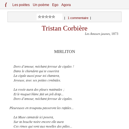
{
Le
s
po
èt
es
Un poème
Ego
Agora
|
1 commentaire
|
Tristan Corbière
Les Amours jaunes
, 1873
MIRLITON
Dors d’amour, méchant ferreur de cigales !
Dans le chiendent qui te couvrira
La cigale aussi pour toi chantera,
Joyeuse, avec ses petites cymbales.
La rosée aura des pleurs matinales ;
Et le muguet blanc fait un joli drap...
Dors d’amour, méchant ferreur de cigales.
Pleureuses en troupeau passeront les rafales...
La Muse camarde ici posera,
Sur ta bouche noire encore elle aura
Ces rimes qui vont aux moelles des pâles...