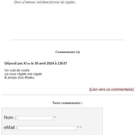
Dors d’amour, méchant ferreur de cigales.
Commentaire (s)
Déposé par
Xi’an
le 30 avril 2024 à 13h37
Un cubi de rosée
ça vous régale une cigale
le temps d’un #haiku
[Lien vers ce commentaire]
Votre commentaire :
Nom :
*
eMail :
*
*