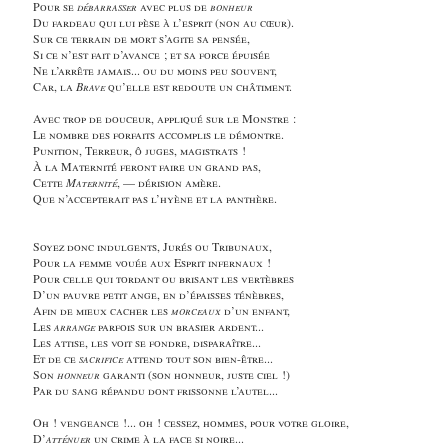
Pour se
débarrasser
avec plus de
bonheur
Du fardeau qui lui pèse à l’esprit (non au cœur).
Sur ce terrain de mort s’agite sa pensée,
Si ce n’est fait d’avance ; et sa force épuisée
Ne l’arrête jamais... ou du moins peu souvent,
Car, la
Brave
qu’elle est redoute un châtiment.
Avec trop de douceur, appliqué sur le Monstre :
Le nombre des forfaits accomplis le démontre.
Punition, Terreur
, ô juges, magistrats !
À la Maternité feront faire un grand pas,
Cette
Maternité
, — dérision amère.
Que n’accepterait pas l’hyène et la panthère.
Soyez donc indulgents, Jurés ou Tribunaux,
Pour la femme vouée aux Esprit infernaux !
Pour celle qui tordant ou brisant les vertèbres
D’un pauvre petit ange, en d’épaisses ténèbres,
Afin de mieux cacher les
morceaux
d’un enfant,
Les
arrange
parfois sur un brasier ardent...
Les attise, les voit se fondre, disparaître...
Et de ce
sacrifice
attend tout son bien-être...
Son
honneur
garanti (son honneur, juste ciel !)
Par du sang répandu dont frissonne l’autel...
Oh ! vengeance !... oh ! cessez, hommes, pour votre gloire,
D’
atténuer
un crime à la face si noire...