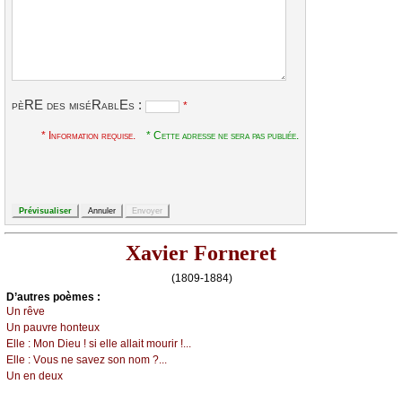
pèRE des miséRablEs :
*
* Information requise.
* Cette adresse ne sera pas publiée.
Xavier Forneret
(1809-1884)
D’autrеs pоèmеs :
Un rêvе
Un pаuvrе hоntеuх
Εllе :
Μоn Diеu ! si еllе аllаit mоurir !...
Εllе :
Vоus nе sаvеz sоn nоm ?...
Un еn dеuх