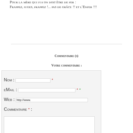
Pour la mère qui
tue
on doit être de fer :
Frappez, juges, frappez !... pas de grâce !! et l’Enfer !!!
Commentaire (s)
Votre commentaire :
Nom :
*
eMail :
*
*
Web :
Commentaire
:
*