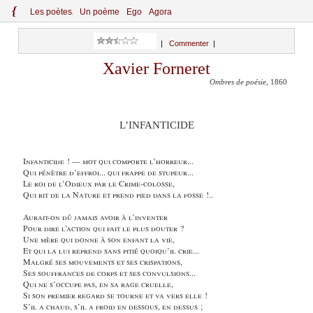
{
Le
s
po
èt
es
Un poème
Ego
Agora
|
Commenter
|
Xavier Forneret
Ombres de poésie
, 1860
L’INFANTICIDE
Infanticide ! — mot qui comporte l’horreur...
Qui pénètre d’effroi... qui frappe de stupeur...
Le roi de l’Odieux par le Crime-colosse,
Qui rit de la Nature et prend pied dans la fosse !..
Aurait-on dû jamais avoir à l’inventer
Pour dire l’action qui fait le plus douter ?
Une mère qui donne à son enfant la vie,
Et qui la lui reprend sans pitié quoiqu’il crie...
Malgré ses mouvements et ses crispations,
Ses souffrances de corps et ses convulsions...
Qui ne s’occupe pas, en sa rage cruelle,
Si son premier regard se tourne et va vers elle !
S’il a chaud, s’il a froid en dessous, en dessus ;