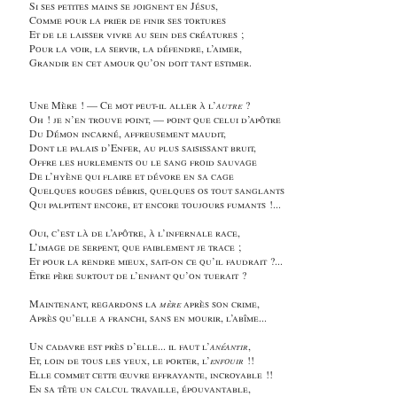
Si ses petites mains se joignent en Jésus,
Comme pour la prier de finir ses tortures
Et de le laisser vivre au sein des créatures ;
Pour la voir, la servir, la défendre, l’aimer,
Grandir en cet amour qu’on doit tant estimer.
Une Mère ! — Ce mot peut-il aller à l’
autre
?
Oh ! je n’en trouve point, — point que celui d’apôtre
Du Démon incarné, affreusement maudit,
Dont le palais d’Enfer, au plus saisissant bruit,
Offre les hurlements ou le sang froid sauvage
De l’hyène qui flaire et dévore en sa cage
Quelques rouges débris, quelques os tout sanglants
Qui palpitent encore, et encore toujours fumants !...
Oui, c’est là de l’apôtre, à l’infernale race,
L’image de serpent, que faiblement je trace ;
Et pour la rendre mieux, sait-on ce qu’il faudrait ?...
Être père surtout de l’enfant qu’on tuerait ?
Maintenant, regardons la
mère
après son crime,
Après qu’elle a franchi, sans en mourir, l’abîme...
Un cadavre est près d’elle... il faut l’
anéantir
,
Et, loin de tous les yeux, le porter, l’
enfouir
!!
Elle commet cette œuvre effrayante, incroyable !!
En sa tête un calcul travaille, épouvantable,