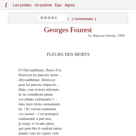
{
Le
s
po
èt
es
Un poème
Ego
Agora
|
1 commentaire
|
Georges Fourest
La Négresse blonde
, 1909
FLEURS DES MORTS
Ô Chrysanthèmes, fleurs d’or,
fleurissez les pauvres morts ;
chrysanthèmes, fleurissez
pour les pauvres trépassés...
Mais, sous la terre enfermés,
ils ne connaîtront jamais
vos pétales embaumés(*) :
dans leurs tristes monuments,
las ! Ils verront seulement
vos racines : c’est pourquoi,
sentimental, à part moi,
je songe, ô vivants pieux,
que peut-être il vaudrait mieux
planter sous les cyprès verts