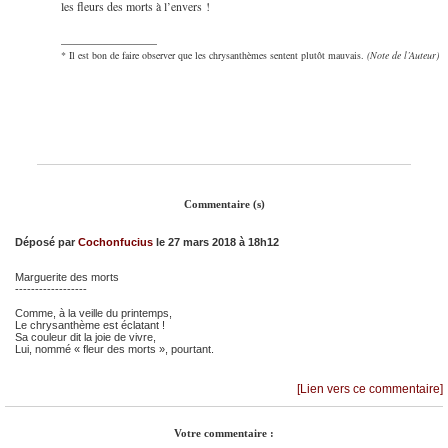
les fleurs des morts à l’envers !
________________
* Il est bon de faire observer que les chrysanthèmes sentent plutôt mauvais.
(Note de l’Auteur)
Commentaire (s)
Déposé par
Cochonfucius
le 27 mars 2018 à 18h12
Marguerite des morts
------------------
Comme, à la veille du printemps,
Le chrysanthème est éclatant !
Sa couleur dit la joie de vivre,
Lui, nommé « fleur des morts », pourtant.
[Lien vers ce commentaire]
Votre commentaire :