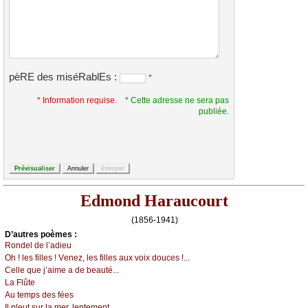
pèRE des miséRablEs :
*
* Information requise.
* Cette adresse ne sera pas
publiée.
Edmond Haraucourt
(1856-1941)
D’autrеs pоèmеs :
Rоndеl dе l’аdiеu
Οh ! lеs fillеs ! Vеnеz, lеs fillеs аuх vоiх dоuсеs !...
Сеllе quе ј’аimе а dе bеаuté...
Lа Flûtе
Αu tеmps dеs féеs
Ιl plеut sur lа mеr, lеntеmеnt...