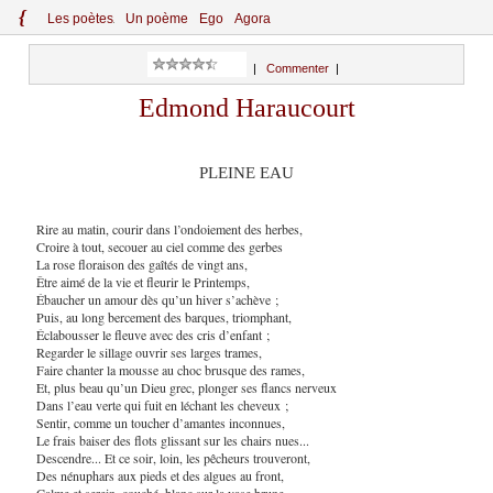
{
Le
s
po
èt
es
Un poème
Ego
Agora
|
Commenter
|
Edmond Haraucourt
PLEINE EAU
Rire au matin, courir dans l’ondoiement des herbes,
Croire à tout, secouer au ciel comme des gerbes
La rose floraison des gaîtés de vingt ans,
Être aimé de la vie et fleurir le Printemps,
Ébaucher un amour dès qu’un hiver s’achève ;
Puis, au long bercement des barques, triomphant,
Éclabousser le fleuve avec des cris d’enfant ;
Regarder le sillage ouvrir ses larges trames,
Faire chanter la mousse au choc brusque des rames,
Et, plus beau qu’un Dieu grec, plonger ses flancs nerveux
Dans l’eau verte qui fuit en léchant les cheveux ;
Sentir, comme un toucher d’amantes inconnues,
Le frais baiser des flots glissant sur les chairs nues...
Descendre... Et ce soir, loin, les pêcheurs trouveront,
Des nénuphars aux pieds et des algues au front,
Calme et serein, couché, blanc sur la vase brune,