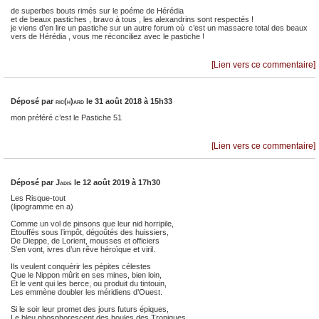
de superbes bouts rimés sur le poéme de Hérédia
et de beaux pastiches , bravo à tous , les alexandrins sont respectés !
je viens d’en lire un pastiche sur un autre forum où c’est un massacre total des beaux
vers de Hérédia , vous me réconciliez avec le pastiche !
[Lien vers ce commentaire]
Déposé par
ric(h)ard
le 31 août 2018 à 15h33
mon préféré c’est le Pastiche 51
[Lien vers ce commentaire]
Déposé par
Jadis
le 12 août 2019 à 17h30
Les Risque-tout
(lipogramme en a)
Comme un vol de pinsons que leur nid horripile,
Etouffés sous l’impôt, dégoûtés des huissiers,
De Dieppe, de Lorient, mousses et officiers
S’en vont, ivres d’un rêve héroïque et viril.
Ils veulent conquérir les pépites célestes
Que le Nippon mûrit en ses mines, bien loin,
Et le vent qui les berce, ou produit du tintouin,
Les emmène doubler les méridiens d’Ouest.
Si le soir leur promet des jours futurs épiques,
Le bleu phosphorescent des houles des Tropiques