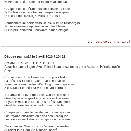
Envers les mécréants du monde Occidental.
Chaque soir, espérant des lendemains épiques,
Ils brûlaient de trancher les gorges hérétiques
Des ennemis d’Allah, Yézidis ou Croisés.
Bouillonnant de sortir dans les cieux leurs flamberges,
Ils fantasmaient déjà, même les plus blasés,
Sur le prix convenu : soixante-douze vierges.
[Lien vers ce commentaire]
Déposé par
pich24
le 6 avril 2016 à 13h52
COMME UN VOL D’ORTOLANS …
Pastiche sans glaçon. Avec l’aimable autorisation de José Maria de Hérédia (enfin
j’espère).
Comme un vol d’ortolans hors du pays Natal
Lassés des fusilleurs aux rafales hautaines,
Sous des azurs perlés, d’au long cours capitaines
S’en allaient en zéphyr vers un Notos brutal.
Ils partaient chevaucher des vagues de métal
Que Neptune forgeait en crevasses lointaines,
Fuyant l’Onde barbare et ses forêts d’antennes
Qu’idolâtraient les Rois de l’Homoccidental.
Chaque jour dans le ciel de ces routes épiques,
Les rayons enivrants du soleil des Tropiques
Les embrasaient d’espoir au goût de pain doré ;
Alors que les Moutons sur d’autres caravelles,
Auraient toute leur vie à jamais ignoré