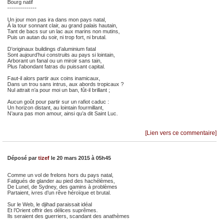
Bourg natif
---------------
Un jour mon pas ira dans mon pays natal,
À la tour sonnant clair, au grand palais hautain,
Tant de bacs sur un lac aux marins non mutins,
Puis un autan du soir, ni trop fort, ni brutal.
D’originaux buildings d’aluminium fatal
Sont aujourd’hui construits au pays si lointain,
Arborant un fanal ou un miroir sans tain,
Plus l’abondant fatras du puissant capital.
Faut-il alors partir aux coins inamicaux,
Dans un trou sans intrus, aux abords tropicaux ?
Nul attrait n’a pour moi un ban, fût-il brillant ;
Aucun goût pour partir sur un rafiot caduc :
Un horizon distant, au lointain fourmillant,
N’aura pas mon amour, ainsi qu’a dit Saint Luc.
[Lien vers ce commentaire]
Déposé par
tizef
le 20 mars 2015 à 05h45
Comme un vol de frelons hors du pays natal,
Fatigués de glander au pied des hachélèmes,
De Lunel, de Sydney, des gamins à problèmes
Partaient, ivres d’un rêve héroïque et brutal.
Sur le Web, le djihad paraissait idéal
Et l’Orient offrir des délices suprêmes.
Ils seraient des guerriers, scandant des anathèmes