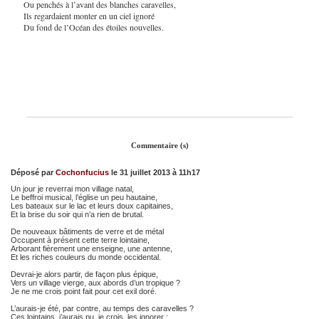
Ou penchés à l’avant des blanches caravelles,
Ils regardaient monter en un ciel ignoré
Du fond de l’Océan des étoiles nouvelles.
Commentaire (s)
Déposé par
Cochonfucius
le 31 juillet 2013 à 11h17
Un jour je reverrai mon village natal,
Le beffroi musical, l’église un peu hautaine,
Les bateaux sur le lac et leurs doux capitaines,
Et la brise du soir qui n’a rien de brutal.
De nouveaux bâtiments de verre et de métal
Occupent à présent cette terre lointaine,
Arborant fièrement une enseigne, une antenne,
Et les riches couleurs du monde occidental.
Devrai-je alors partir, de façon plus épique,
Vers un village vierge, aux abords d’un tropique ?
Je ne me crois point fait pour cet exil doré.
L’aurais-je été, par contre, au temps des caravelles ?
Ces lointains, j’aurais pu, je crois, les ignorer :