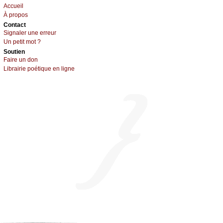
Acсuеil
À prоpos
Cоntact
Signaler une errеur
Un pеtit mоt ?
Sоutien
Fаirе un dоn
Librairiе pоétique en lignе