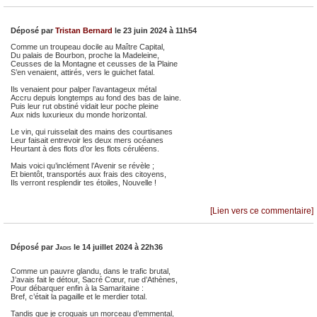
Déposé par
Tristan Bernard
le 23 juin 2024 à 11h54
Comme un troupeau docile au Maître Capital,
Du palais de Bourbon, proche la Madeleine,
Ceusses de la Montagne et ceusses de la Plaine
S’en venaient, attirés, vers le guichet fatal.
Ils venaient pour palper l’avantageux métal
Accru depuis longtemps au fond des bas de laine.
Puis leur rut obstiné vidait leur poche pleine
Aux nids luxurieux du monde horizontal.
Le vin, qui ruisselait des mains des courtisanes
Leur faisait entrevoir les deux mers océanes
Heurtant à des flots d’or les flots céruléens.
Mais voici qu’inclément l’Avenir se révèle ;
Et bientôt, transportés aux frais des citoyens,
Ils verront resplendir tes étoiles, Nouvelle !
[Lien vers ce commentaire]
Déposé par
Jadis
le 14 juillet 2024 à 22h36
Comme un pauvre glandu, dans le trafic brutal,
J’avais fait le détour, Sacré Cœur, rue d’Athènes,
Pour débarquer enfin à la Samaritaine :
Bref, c’était la pagaille et le merdier total.
Tandis que je croquais un morceau d’emmental,