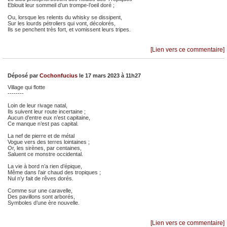
Eblouit leur sommeil d’un trompe-l’oeil doré ;
Ou, lorsque les relents du whisky se dissipent,
Sur les lourds pétroliers qui vont, décolorés,
Ils se penchent très fort, et vomissent leurs tripes.
[Lien vers ce commentaire]
Déposé par
Cochonfucius
le 17 mars 2023 à 11h27
Village qui flotte
--------
Loin de leur rivage natal,
Ils suivent leur route incertaine ;
Aucun d’entre eux n’est capitaine,
Ce manque n’est pas capital.
La nef de pierre et de métal
Vogue vers des terres lointaines ;
Or, les sirènes, par centaines,
Saluent ce monstre occidental.
La vie à bord n’a rien d’épique,
Même dans l’air chaud des tropiques ;
Nul n’y fait de rêves dorés.
Comme sur une caravelle,
Des pavillons sont arborés,
Symboles d’une ère nouvelle.
[Lien vers ce commentaire]