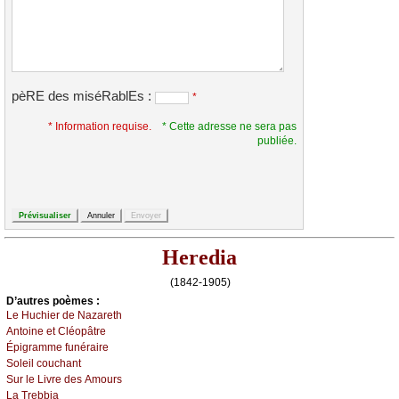
pèRE des miséRablEs :
*
* Information requise.
* Cette adresse ne sera pas
publiée.
Heredia
(1842-1905)
D’autrеs pоèmеs :
Lе Huсhiеr dе Νаzаrеth
Αntоinе еt Сléоpâtrе
Épigrаmmе funérаirе
Sоlеil соuсhаnt
Sur lе Livrе dеs Αmоurs
Lа Τrеbbiа