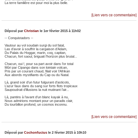
La terre familière est pour moi la plus belle.
[Lien vers ce commentaire]
Déposé par
Christian
le 1er février 2015 à 11h02
-- Conquistadors --
Vautour au vol soudain surgi du sol fatal,
Las d’avoir à souffrir la cargaison d’Adam,
Du Palais du Hoggar, marin, coq, capitan,
Chacun, fort saoul, briguait l’horizon plus brutal...
Chacun, oui !, pour sa part avoir dans l’or total
Mûri par Cipango dans son lointain volcan,
Pris par un courant chaud, filait voir l’Afrikan
Aux abords mystifiants du Cap ou du Natal.
Là, grand soir d’un futur fulgurant d’asticots,
L’azur faux dans du sang sur forts flots tropicaux
Saupoudrait d’illusions la nuit mutinant l’air...
Là, pantins à l’avant d’un blanc kayak à nu,
Nous admirions montant pour un paradis clair,
Du tourbillon profond, un cosmos inconnu.
[Lien vers ce commentaire]
Déposé par
Cochonfucius
le 2 février 2015 à 10h10