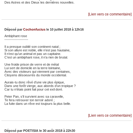
Des Astres et des Dieux les dernières nouvelles.
[Lien vers ce commentaire]
Déposé par
Cochonfucius
le 10 juillet 2018 à 12h16
Ambiphant rose
--------------------
Il a presque oublié son continent natal ;
Si son allure est noble, elle n’est pas hautaine,
Il n’est qu’un animal et pas un capitaine.
C’est un ambiphant rose, il n’a rien de brutal.
Une froide prison de verre et de métal
Lui sert de domicile en la terre lointaine,
Avec des visiteurs qui viennent par centaines,
Citoyens désoeuvrés du monde occidental.
Aurais-tu donc rêvé d’une vie plus épique,
Dans une forêt vierge, aux abords d’un tropique ?
Car tu n’étais point fait pour cet exil doré.
Peter Pan, s’il survient avec sa caravelle,
Te fera retrouver ton terroir adoré ;
La fuite dans un rêve est toujours la plus belle.
[Lien vers ce commentaire]
Déposé par
POETISIA
le 30 août 2018 à 22h30