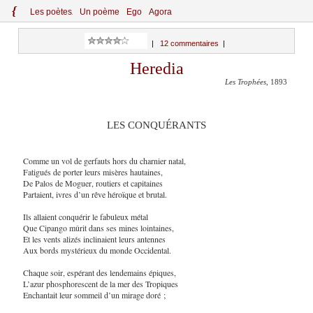
{
Le
s
po
èt
es
Un poème
Ego
Agora
|
12 commentaires
|
Heredia
Les Trophées
, 1893
LES CONQUÉRANTS
Comme un vol de gerfauts hors du charnier natal,
Fatigués de porter leurs misères hautaines,
De Palos de Moguer, routiers et capitaines
Partaient, ivres d’un rêve héroïque et brutal.
Ils allaient conquérir le fabuleux métal
Que Cipango mûrit dans ses mines lointaines,
Et les vents alizés inclinaient leurs antennes
Aux bords mystérieux du monde Occidental.
Chaque soir, espérant des lendemains épiques,
L’azur phosphorescent de la mer des Tropiques
Enchantait leur sommeil d’un mirage doré ;