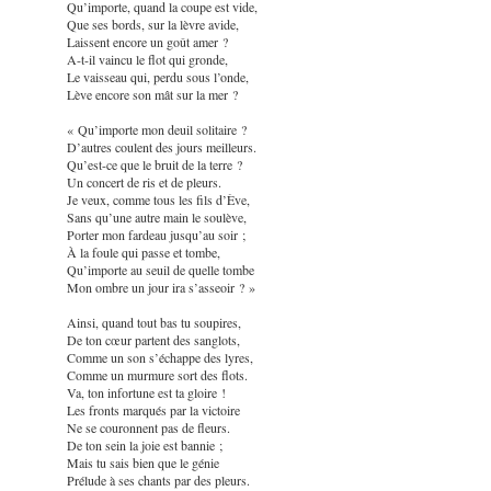
Qu’importe, quand la coupe est vide,
Que ses bords, sur la lèvre avide,
Laissent encore un goût amer ?
A-t-il vaincu le flot qui gronde,
Le vaisseau qui, perdu sous l’onde,
Lève encore son mât sur la mer ?
« Qu’importe mon deuil solitaire ?
D’autres coulent des jours meilleurs.
Qu’est-ce que le bruit de la terre ?
Un concert de ris et de pleurs.
Je veux, comme tous les fils d’Ève,
Sans qu’une autre main le soulève,
Porter mon fardeau jusqu’au soir ;
À la foule qui passe et tombe,
Qu’importe au seuil de quelle tombe
Mon ombre un jour ira s’asseoir ? »
Ainsi, quand tout bas tu soupires,
De ton cœur partent des sanglots,
Comme un son s’échappe des lyres,
Comme un murmure sort des flots.
Va, ton infortune est ta gloire !
Les fronts marqués par la victoire
Ne se couronnent pas de fleurs.
De ton sein la joie est bannie ;
Mais tu sais bien que le génie
Prélude à ses chants par des pleurs.