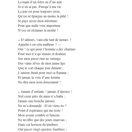
La main d’un frère ou d’un ami.
Je n’en ai pas. Puisqu’à ma vie
La joie est pour toujours ravie,
Qu’on m’épargne au moins la pitié !
Je paye assez mon infortune
Pour que nulle voix importune
N’ose en réclamer la moitié !
« D’ailleurs, vaut-elle tant de larmes ?
Appelle-t-on cela malheur ? —
Oui ! ce qui pour l’homme a des charmes
Pour moi n’a qu’ennuis et douleur.
Sur mon passé rien ne surnage
Des vains rêves de mon jeune âge
Que le sort chaque jour dément ;
L’amour éteint pour moi sa flamme ;
Et jamais la voix d’une femme
Ne dira mon nom doucement !
« Jamais d’enfants ! jamais d’épouse !
Nul cœur près du mien n’a battu ;
Jamais une bouche jalouse
Ne m’a demandé : D’où viens-tu ?
Point d’espérance qui me reste !
Mon avenir sombre et funeste
Ne m’offre que des jours mauvais ;
Dans cet horizon de ténèbres
Ont passé vingt spectres funèbres ;