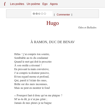
{
Le
s
po
èt
es
Un poème
Ego
Agora
|
Commenter
|
Hugo
Odes et Ballades
À RAMON, DUC DE BENAV
Hélas ! j’ai compris ton sourire,
Semblable au ris du condamné
Quand le mot qui doit le proscrire
À son oreille a résonné !
En pressant ta main convulsive,
J’ai compris ta douleur pensive,
Et ton regard morne et profond,
Qui, pareil à l’éclair des nues,
Brille sur des mers inconnues,
Mais ne peut en montrer le fond
« Pourquoi faut-il donc qu’on me plaigne ?
M’as-tu dit, je n’ai pas gémi ;
Jamais de mes pleurs je ne baigne