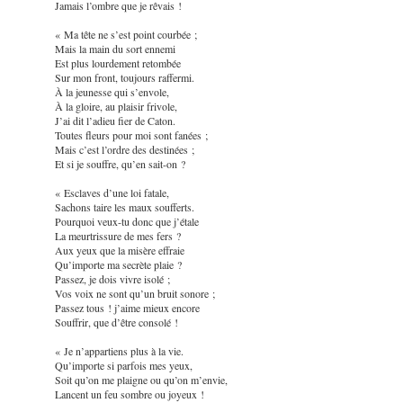
Jamais l’ombre que je rêvais !
« Ma tête ne s’est point courbée ;
Mais la main du sort ennemi
Est plus lourdement retombée
Sur mon front, toujours raffermi.
À la jeunesse qui s’envole,
À la gloire, au plaisir frivole,
J’ai dit l’adieu fier de Caton.
Toutes fleurs pour moi sont fanées ;
Mais c’est l’ordre des destinées ;
Et si je souffre, qu’en sait-on ?
« Esclaves d’une loi fatale,
Sachons taire les maux soufferts.
Pourquoi veux-tu donc que j’étale
La meurtrissure de mes fers ?
Aux yeux que la misère effraie
Qu’importe ma secrète plaie ?
Passez, je dois vivre isolé ;
Vos voix ne sont qu’un bruit sonore ;
Passez tous ! j’aime mieux encore
Souffrir, que d’être consolé !
« Je n’appartiens plus à la vie.
Qu’importe si parfois mes yeux,
Soit qu’on me plaigne ou qu’on m’envie,
Lancent un feu sombre ou joyeux !