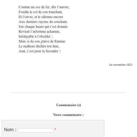
Comme un soc de fer, dès l’aurore,
Fouille le sol de son tranchant,
Et l’ouvre, et le sillonne encore
Aux derniers rayons du couchant,
Sur chaque heure qui t’est donnée
Revient l’infortune acharnée,
Infatigable à t’obséder ;
Mais si de son glaive de flamme
Le malheur déchire ton âme,
Ami, c’est pour la féconder !
1er novembre 1825
Commentaire (s)
Votre commentaire :
Nom :
*