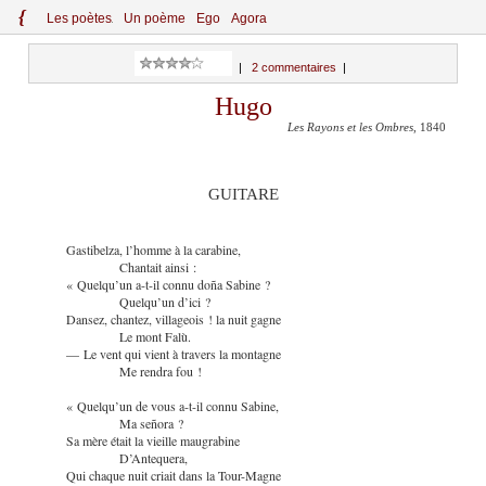
{
Le
s
po
èt
es
Un poème
Ego
Agora
|
2 commentaires
|
Hugo
Les Rayons et les Ombres
, 1840
GUITARE
Gastibelza, l’homme à la carabine,
Chantait ainsi :
« Quelqu’un a-t-il connu doña Sabine ?
Quelqu’un d’ici ?
Dansez, chantez, villageois ! la nuit gagne
Le mont Falù.
— Le vent qui vient à travers la montagne
Me rendra fou !
« Quelqu’un de vous a-t-il connu Sabine,
Ma señora ?
Sa mère était la vieille maugrabine
D’Antequera,
Qui chaque nuit criait dans la Tour-Magne