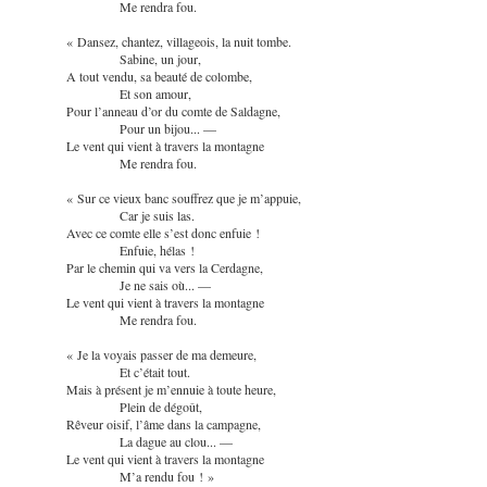
Me rendra fou.
« Dansez, chantez, villageois, la nuit tombe.
Sabine, un jour,
A tout vendu, sa beauté de colombe,
Et son amour,
Pour l’anneau d’or du comte de Saldagne,
Pour un bijou... —
Le vent qui vient à travers la montagne
Me rendra fou.
« Sur ce vieux banc souffrez que je m’appuie,
Car je suis las.
Avec ce comte elle s’est donc enfuie !
Enfuie, hélas !
Par le chemin qui va vers la Cerdagne,
Je ne sais où... —
Le vent qui vient à travers la montagne
Me rendra fou.
« Je la voyais passer de ma demeure,
Et c’était tout.
Mais à présent je m’ennuie à toute heure,
Plein de dégoût,
Rêveur oisif, l’âme dans la campagne,
La dague au clou... —
Le vent qui vient à travers la montagne
M’a rendu fou ! »