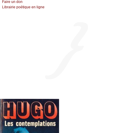
Fаirе un dоn
Librairiе pоétique en lignе