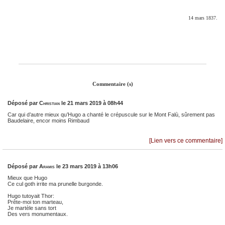
14 mars 1837.
Commentaire (s)
Déposé par
Christian
le 21 mars 2019 à 08h44
Car qui d’autre mieux qu’Hugo a chanté le crépuscule sur le Mont Falù, sûrement pas
Baudelaire, encor moins Rimbaud
[Lien vers ce commentaire]
Déposé par
Aramis
le 23 mars 2019 à 13h06
Mieux que Hugo
Ce cul goth irrite ma prunelle burgonde.
Hugo tutoyait Thor:
Prête-moi ton marteau,
Je martèle sans tort
Des vers monumentaux.