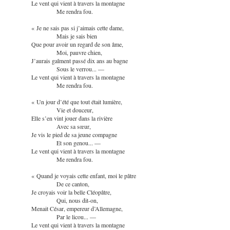
Le vent qui vient à travers la montagne
Me rendra fou.
« Je ne sais pas si j’aimais cette dame,
Mais je sais bien
Que pour avoir un regard de son âme,
Moi, pauvre chien,
J’aurais gaîment passé dix ans au bagne
Sous le verrou... —
Le vent qui vient à travers la montagne
Me rendra fou.
« Un jour d’été que tout était lumière,
Vie et douceur,
Elle s’en vint jouer dans la rivière
Avec sa sœur,
Je vis le pied de sa jeune compagne
Et son genou... —
Le vent qui vient à travers la montagne
Me rendra fou.
« Quand je voyais cette enfant, moi le pâtre
De ce canton,
Je croyais voir la belle Cléopâtre,
Qui, nous dit-on,
Menait César, empereur d’Allemagne,
Par le licou... —
Le vent qui vient à travers la montagne