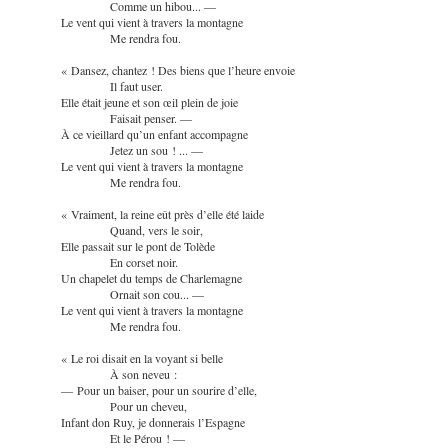
Comme un hibou... —
Le vent qui vient à travers la montagne
Me rendra fou.
« Dansez, chantez ! Des biens que l’heure envoie
Il faut user.
Elle était jeune et son œil plein de joie
Faisait penser. —
À ce vieillard qu’un enfant accompagne
Jetez un sou ! ... —
Le vent qui vient à travers la montagne
Me rendra fou.
« Vraiment, la reine eût près d’elle été laide
Quand, vers le soir,
Elle passait sur le pont de Tolède
En corset noir.
Un chapelet du temps de Charlemagne
Ornait son cou... —
Le vent qui vient à travers la montagne
Me rendra fou.
« Le roi disait en la voyant si belle
À son neveu :
— Pour un baiser, pour un sourire d’elle,
Pour un cheveu,
Infant don Ruy, je donnerais l’Espagne
Et le Pérou ! —