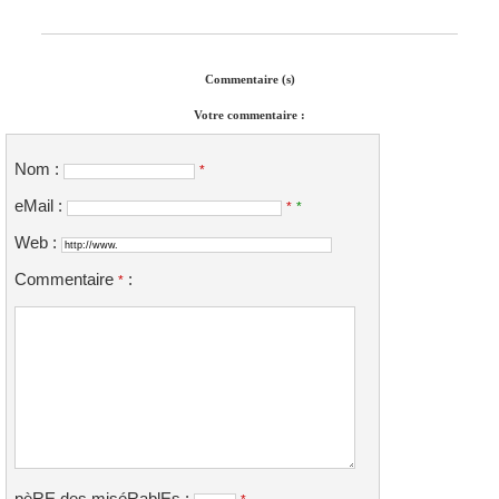
Commentaire (s)
Votre commentaire :
Nom :
*
eMail :
*
*
Web :
Commentaire
:
*
pèRE des miséRablEs :