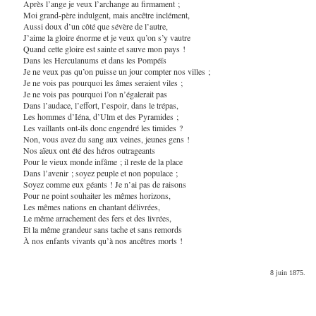
Après l’ange je veux l’archange au firmament ;
Moi grand-père indulgent, mais ancêtre inclément,
Aussi doux d’un côté que sévère de l’autre,
J’aime la gloire énorme et je veux qu’on s’y vautre
Quand cette gloire est sainte et sauve mon pays !
Dans les Herculanums et dans les Pompéïs
Je ne veux pas qu’on puisse un jour compter nos villes ;
Je ne vois pas pourquoi les âmes seraient viles ;
Je ne vois pas pourquoi l’on n’égalerait pas
Dans l’audace, l’effort, l’espoir, dans le trépas,
Les hommes d’Iéna, d’Ulm et des Pyramides ;
Les vaillants ont-ils donc engendré les timides ?
Non, vous avez du sang aux veines, jeunes gens !
Nos aïeux ont été des héros outrageants
Pour le vieux monde infâme ; il reste de la place
Dans l’avenir ; soyez peuple et non populace ;
Soyez comme eux géants ! Je n’ai pas de raisons
Pour ne point souhaiter les mêmes horizons,
Les mêmes nations en chantant délivrées,
Le même arrachement des fers et des livrées,
Et la même grandeur sans tache et sans remords
À nos enfants vivants qu’à nos ancêtres morts !
8 juin 1875.