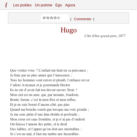
{
Le
s
po
èt
es
Un poème
Ego
Agora
|
Commenter
|
Hugo
L'Art d'être grand-père
, 1877
Que voulez-vous ? L’enfant me tient en sa puissance ;
Je finis par ne plus aimer que l’innocence ;
Tous les hommes sont cuivre et plomb, l’enfance est or.
J’adore Astyanax et je gourmande Hector.
Es-tu sûr d’avoir fait ton devoir envers Troie ?
Mon ciel est un azur, qui, par instants, foudroie.
Bonté, fureur, c’est là mon flux et mon reflux,
Et je ne suis borné d’aucun côté, pas plus
Quand ma bouche sourit que lorsque ma voix gronde ;
Je me sens plein d’une âme étoilée et profonde ;
Mon cœur est sans frontière, et je n’ai pas d’endroit
Où finisse l’amour des petits, et le droit
Des faibles, et l’appui qu’on doit aux misérables ;
Si c’est un mal, il faut me mettre aux Incurables.