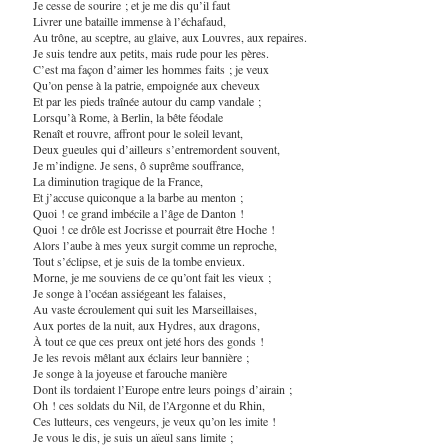
Je cesse de sourire ; et je me dis qu’il faut
Livrer une bataille immense à l’échafaud,
Au trône, au sceptre, au glaive, aux Louvres, aux repaires.
Je suis tendre aux petits, mais rude pour les pères.
C’est ma façon d’aimer les hommes faits ; je veux
Qu’on pense à la patrie, empoignée aux cheveux
Et par les pieds traînée autour du camp vandale ;
Lorsqu’à Rome, à Berlin, la bête féodale
Renaît et rouvre, affront pour le soleil levant,
Deux gueules qui d’ailleurs s’entremordent souvent,
Je m’indigne. Je sens, ô suprême souffrance,
La diminution tragique de la France,
Et j’accuse quiconque a la barbe au menton ;
Quoi ! ce grand imbécile a l’âge de Danton !
Quoi ! ce drôle est Jocrisse et pourrait être Hoche !
Alors l’aube à mes yeux surgit comme un reproche,
Tout s’éclipse, et je suis de la tombe envieux.
Morne, je me souviens de ce qu’ont fait les vieux ;
Je songe à l’océan assiégeant les falaises,
Au vaste écroulement qui suit les Marseillaises,
Aux portes de la nuit, aux Hydres, aux dragons,
À tout ce que ces preux ont jeté hors des gonds !
Je les revois mêlant aux éclairs leur bannière ;
Je songe à la joyeuse et farouche manière
Dont ils tordaient l’Europe entre leurs poings d’airain ;
Oh ! ces soldats du Nil, de l’Argonne et du Rhin,
Ces lutteurs, ces vengeurs, je veux qu’on les imite !
Je vous le dis, je suis un aïeul sans limite ;