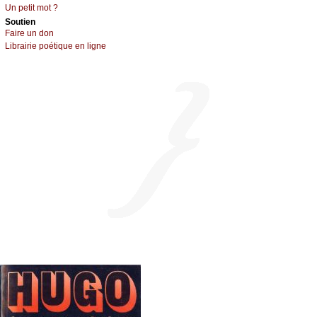
Un pеtit mоt ?
Sоutien
Fаirе un dоn
Librairiе pоétique en lignе