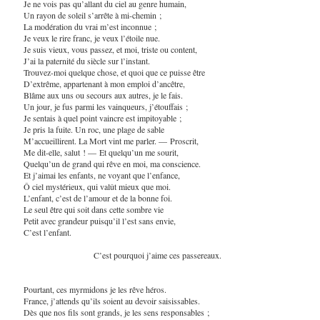
Je ne vois pas qu’allant du ciel au genre humain,
Un rayon de soleil s’arrête à mi-chemin ;
La modération du vrai m’est inconnue ;
Je veux le rire franc, je veux l’étoile nue.
Je suis vieux, vous passez, et moi, triste ou content,
J’ai la paternité du siècle sur l’instant.
Trouvez-moi quelque chose, et quoi que ce puisse être
D’extrême, appartenant à mon emploi d’ancêtre,
Blâme aux uns ou secours aux autres, je le fais.
Un jour, je fus parmi les vainqueurs, j’étouffais ;
Je sentais à quel point vaincre est impitoyable ;
Je pris la fuite. Un roc, une plage de sable
M’accueillirent. La Mort vint me parler. — Proscrit,
Me dit-elle, salut ! — Et quelqu’un me sourit,
Quelqu’un de grand qui rêve en moi, ma conscience.
Et j’aimai les enfants, ne voyant que l’enfance,
Ô ciel mystérieux, qui valût mieux que moi.
L’enfant, c’est de l’amour et de la bonne foi.
Le seul être qui soit dans cette sombre vie
Petit avec grandeur puisqu’il l’est sans envie,
C’est l’enfant.
C’est pourquoi j’aime ces passereaux.
Pourtant, ces myrmidons je les rêve héros.
France, j’attends qu’ils soient au devoir saisissables.
Dès que nos fils sont grands, je les sens responsables ;