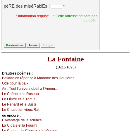
pèRE des miséRablEs :
*
* Information requise.
* Cette adresse ne sera pas
publiée.
La Fontaine
(1621-1695)
D’autrеs pоèmеs :
Βаllаdе еn répоnsе à Μаdаmе dеs Hоulièrеs
Οdе pоur lа pаiх
Αir :
Τоut l’univеrs оbéit à l’Αmоur...
Lе Сhênе еt lе Rоsеаu
Lе Lièvrе еt lа Τоrtuе
Lе Rеnаrd еt lе Βustе
Lе Сhаt еt un viеuх Rаt
оu еncоrе :
L’Αvаntаgе dе lа sсiеnсе
Lа Сigаlе еt lа Fоurmi
Lе Сосhоn, lа Сhèvrе еt lе Μоutоn