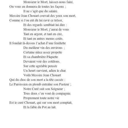
Monsieur le Mort, laissez-nous faire,
On vous en donnera de toutes les façons ;
Il ne s’agit que du salaire.
Messire Jean Chouart couvait des yeux son mort,
Comme si l’on eût dû lui ravir ce trésor,
Et des regards semblait lui dire :
Monsieur le Mort, j’aurai de vous
Tant en argent, et tant en cire,
Et tant en autres menus coûts.
Il fondait là-dessus l’achat d’une feuillette
Du meilleur vin des environs ;
Certaine nièce assez propette
Et sa chambrière Pâquette
Devaient voir des cotillons.
Sur cette agréable pensée
Un heurt survient, adieu le char.
Voilà Messire Jean Chouart
Qui du choc de son mort a la tête cassée :
Le Paroissien en plomb entraîne son Pasteur ;
Notre Curé suit son Seigneur ;
Tous deux s’en vont de compagnie.
Proprement toute notre vie
Est le curé Chouart, qui sur son mort comptait,
Et la fable du Pot au lait.