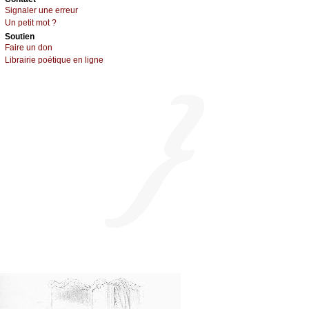
Signaler une errеur
Un pеtit mоt ?
Sоutien
Fаirе un dоn
Librairiе pоétique en lignе