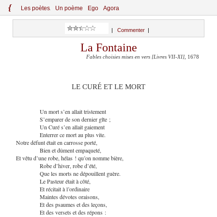
{
Le
s
po
èt
es
Un poème
Ego
Agora
|
Commenter
|
La Fontaine
Fables choisies mises en vers [Livres VII-XI]
, 1678
LE CURÉ ET LE MORT
Un mort s’en allait tristement
S’emparer de son dernier gîte ;
Un Curé s’en allait gaiement
Enterrer ce mort au plus vite.
Notre défunt était en carrosse porté,
Bien et dûment empaqueté,
Et vêtu d’une robe, hélas ! qu’on nomme bière,
Robe d’hiver, robe d’été,
Que les morts ne dépouillent guère.
Le Pasteur était à côté,
Et récitait à l’ordinaire
Maintes dévotes oraisons,
Et des psaumes et des leçons,
Et des versets et des répons :