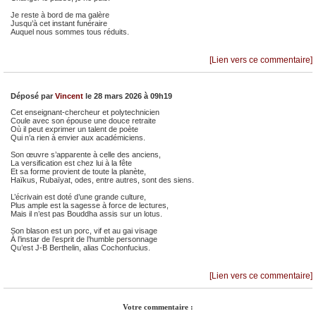
Je reste à bord de ma galère
Jusqu’à cet instant funéraire
Auquel nous sommes tous réduits.
[Lien vers ce commentaire]
Déposé par
Vincent
le 28 mars 2026 à 09h19
Cet enseignant-chercheur et polytechnicien
Coule avec son épouse une douce retraite
Où il peut exprimer un talent de poète
Qui n’a rien à envier aux académiciens.
Son œuvre s’apparente à celle des anciens,
La versification est chez lui à la fête
Et sa forme provient de toute la planète,
Haïkus, Rubaïyat, odes, entre autres, sont des siens.
L’écrivain est doté d’une grande culture,
Plus ample est la sagesse à force de lectures,
Mais il n’est pas Bouddha assis sur un lotus.
Son blason est un porc, vif et au gai visage
À l’instar de l’esprit de l’humble personnage
Qu’est J-B Berthelin, alias Cochonfucius.
[Lien vers ce commentaire]
Votre commentaire :