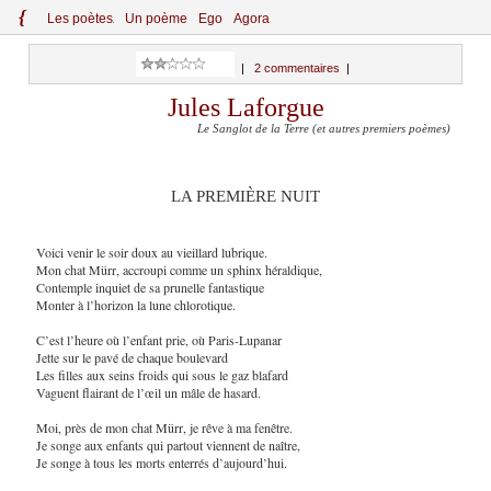
{
Le
s
po
èt
es
Un poème
Ego
Agora
|
2 commentaires
|
Jules Laforgue
Le Sanglot de la Terre (et autres premiers poèmes)
LA PREMIÈRE NUIT
Voici venir le soir doux au vieillard lubrique.
Mon chat Mürr, accroupi comme un sphinx héraldique,
Contemple inquiet de sa prunelle fantastique
Monter à l’horizon la lune chlorotique.
C’est l’heure où l’enfant prie, où Paris-Lupanar
Jette sur le pavé de chaque boulevard
Les filles aux seins froids qui sous le gaz blafard
Vaguent flairant de l’œil un mâle de hasard.
Moi, près de mon chat Mürr, je rêve à ma fenêtre.
Je songe aux enfants qui partout viennent de naître,
Je songe à tous les morts enterrés d’aujourd’hui.