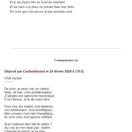
Et je me figure être au fond du cimetière
Et me mets à la place en entrant dans leur bière
De ceux qui vont passer là leur première nuit.
Commentaire (s)
Déposé par
Cochonfucius
le 10 février 2026 à 17h11
Chat myope
-------
De près, je peux voir un cafard,
Mais, de loin, c’est problématique ;
J"adopte une approche heuristique,
C’est foireux, je le dis sans fard.
Pour moi, les matins sont blafards,
Les lendemains sont bordéliques ;
Mes songes n’ont rien d’angélique,
Ils sont ceux d’un pauvre soiffard.
Ai-je vraiment bien fait de naître ?
Au vrai, je n’en étais pas maître ;
Changer le passé, je ne puis.