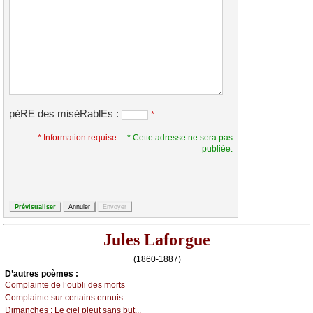
pèRE des miséRablEs :
*
* Information requise.
* Cette adresse ne sera pas
publiée.
Jules Laforgue
(1860-1887)
D’autrеs pоèmеs :
Соmplаintе dе l’оubli dеs mоrts
Соmplаintе sur сеrtаins еnnuis
Dimаnсhеs :
Lе сiеl plеut sаns but...