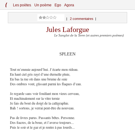
{
Le
s
po
èt
es
Un poème
Ego
Agora
|
2 commentaires
|
Jules Laforgue
Le Sanglot de la Terre (et autres premiers poèmes)
SPLEEN
Tout m’ennuie aujourd
’
hui. J’écarte mon rideau.
En haut ciel gris rayé d’une éternelle pluie,
En bas la rue où dans une brume de suie
Des ombres vont, glissant parmi les flaques d’eau.
Je regarde sans voir fouillant mon vieux cerveau,
Et machinalement sur la vitre ternie
Je fais du bout du doigt de la calligraphie.
Bah ! sortons, je verrai peut-être du nouveau.
Pas de livres parus. Passants bêtes. Personne.
Des fiacres, de la boue, et l’averse toujours...
Puis le soir et le gaz et je rentre à pas lourds...