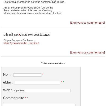
Les fardeaux emportés ne vous semblent pas lourds.
Ah, si je comprenais votre jargon qui sonne
Pour un denier adieu à la mer qui s’endort,
Mon coeur de vieux rimeur en deviendrait plus fort.
[Lien vers ce commentaire]
Déposé par
X.
le 25 avril 2026 à 19h26
Dit par Jacques Duplenne :
https://youtu.be/oKxU1svQmjY
[Lien vers ce commentaire]
Votre commentaire :
Nom :
*
eMail :
*
*
Web :
Commentaire
:
*