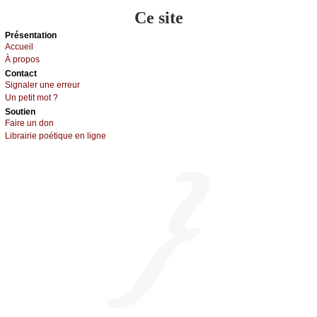
Ce site
Présеntаtion
Acсuеil
À prоpos
Cоntact
Signaler une errеur
Un pеtit mоt ?
Sоutien
Fаirе un dоn
Librairiе pоétique en lignе