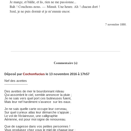
Je mange, et bâille, et lis, rien ne me passionne...
Bah ! Couchons-nous. — Minuit. Une heure. Ah ! chacun dort !
Seul, je ne puis dormir et je m’ennuie encor.
7 novembre 1880.
Commentaire (s)
Déposé par
Cochonfucius
le 13 novembre 2016 à 17h57
Nef des avettes
--------------------
Des avettes de mer le bourdonnant rideau
Qui assombrit le ciel, semble annoncer la pluie ;
Je ne sais vers quel port ces butineuses fuient,
Mais leur nef hardiment s’avance sur les eaux.
Je ne sais quelle carte occupe leur cerveau,
Sur quel curieux atlas leur démarche s’appuie ;
Le vol de l’éclaireuse, une calligraphie
Aérienne, est pour moi signe de renouveau.
Que de sagesse dans vos petites personnes !
Vous produisez chez vous le miel de chaque jour ;