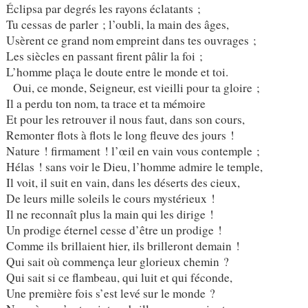
Éclipsa par degrés les rayons éclatants ;
Tu cessas de parler ; l’oubli, la main des âges,
Usèrent ce grand nom empreint dans tes ouvrages ;
Les siècles en passant firent pâlir la foi ;
L’homme plaça le doute entre le monde et toi.
Oui, ce monde, Seigneur, est vieilli pour ta gloire ;
Il a perdu ton nom, ta trace et ta mémoire
Et pour les retrouver il nous faut, dans son cours,
Remonter flots à flots le long fleuve des jours !
Nature ! firmament ! l’œil en vain vous contemple ;
Hélas ! sans voir le Dieu, l’homme admire le temple,
Il voit, il suit en vain, dans les déserts des cieux,
De leurs mille soleils le cours mystérieux !
Il ne reconnaît plus la main qui les dirige !
Un prodige éternel cesse d’être un prodige !
Comme ils brillaient hier, ils brilleront demain !
Qui sait où commença leur glorieux chemin ?
Qui sait si ce flambeau, qui luit et qui féconde,
Une première fois s’est levé sur le monde ?