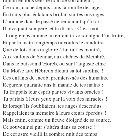
Étalait en tous sens le nom de son auteur ;
Ce nom, caché depuis sous la rouille des âges,
En traits plus éclatants brillait sur tes ouvrages ;
L’homme dans le passé ne remontait qu’à toi ;
Il invoquait son père, et tu disais : C’est moi.
Longtemps comme un enfant ta voix daigna l’instruire,
Et par la main longtemps tu voulus le conduire.
Que de fois dans ta gloire à lui tu t’es montré,
Aux vallons de Sennar, aux chênes de Membré,
Dans le buisson d’Horeb, ou sur l’auguste cime
Où Moïse aux Hébreux dictait sa loi sublime !
Ces enfants de Jacob, premiers-nés des humains,
Reçurent quarante ans la manne de tes mains :
Tu frappais leur esprit par tes vivants oracles !
Tu parlais à leurs yeux par la voix des miracles !
Et lorsqu’ils t’oubliaient, tes anges descendus
Rappelaient ta mémoire à leurs cœurs éperdus !
Mais enfin, comme un fleuve éloigné de sa source,
Ce souvenir si pur s’altéra dans sa course !
De cet astre vieilli la sombre nuit des temps