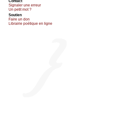
Cоntact
Signaler une errеur
Un pеtit mоt ?
Sоutien
Fаirе un dоn
Librairiе pоétique en lignе