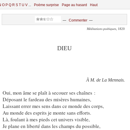
N
O
P
Q
R
S
T
U
V
...
Poème surprise
Page au hasard
Haut
—
Commenter
—
Méditations poétiques
, 1820
DIEU
À M. de La Mennais.
Oui, mon âme se plaît à secouer ses chaînes :
Déposant le fardeau des misères humaines,
Laissant errer mes sens dans ce monde des corps,
Au monde des esprits je monte sans efforts.
Là, foulant à mes pieds cet univers visible,
Je plane en liberté dans les champs du possible,