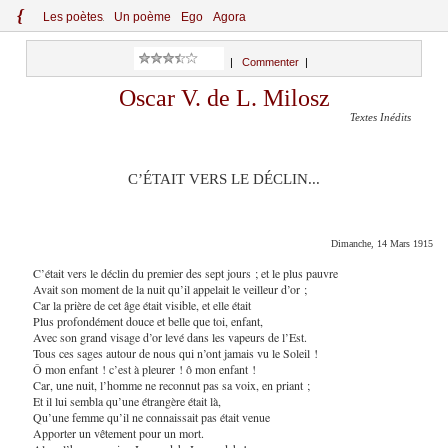
{
Le
s
po
èt
es
Un poème
Ego
Agora
|
Commenter
|
Oscar V. de L. Milosz
Textes Inédits
C’ÉTAIT VERS LE DÉCLIN...
Dimanche, 14 Mars 1915
C’était vers le déclin du premier des sept jours ; et le plus pauvre
Avait son moment de la nuit qu’il appelait le veilleur d’or ;
Car la prière de cet âge était visible, et elle était
Plus profondément douce et belle que toi, enfant,
Avec son grand visage d’or levé dans les vapeurs de l’Est.
Tous ces sages autour de nous qui n’ont jamais vu le Soleil !
Ô mon enfant ! c’est à pleurer ! ô mon enfant !
Car, une nuit, l’homme ne reconnut pas sa voix, en priant ;
Et il lui sembla qu’une étrangère était là,
Qu’une femme qu’il ne connaissait pas était venue
Apporter un vêtement pour un mort.