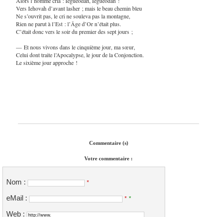
Alors l’homme cria : Iegueodah, Iegueodah !
Vers Iehovah d’avant lasher ; mais le beau chemin bleu
Ne s’ouvrit pas, le cri ne souleva pas la montagne,
Rien ne parut à l’Est : l’Âge d’Or n’était plus.
C’était donc vers le soir du premier des sept jours ;
— Et nous vivons dans le cinquième jour, ma sœur,
Celui dont traite l’Apocalypse, le jour de la Conjonction.
Le sixième jour approche !
Commentaire (s)
Votre commentaire :
Nom :
*
eMail :
*
*
Web :