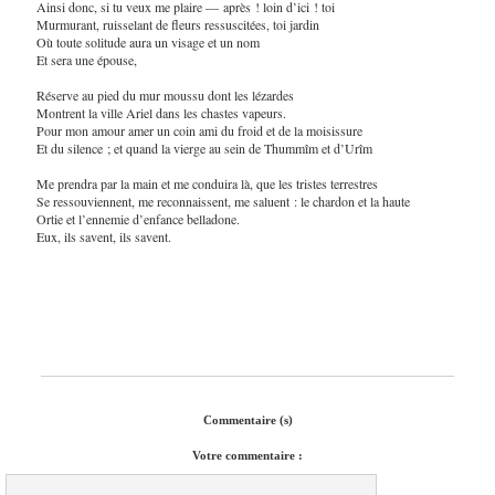
Ainsi donc, si tu veux me plaire — après ! loin d’ici ! toi
Murmurant, ruisselant de fleurs ressuscitées, toi jardin
Où toute solitude aura un visage et un nom
Et sera une épouse,
Réserve au pied du mur moussu dont les lézardes
Montrent la ville Ariel dans les chastes vapeurs.
Pour mon amour amer un coin ami du froid et de la moisissure
Et du silence ; et quand la vierge au sein de Thummîm et d’Urîm
Me prendra par la main et me conduira là, que les tristes terrestres
Se ressouviennent, me reconnaissent, me saluent : le chardon et la haute
Ortie et l’ennemie d’enfance belladone.
Eux, ils savent, ils savent.
Commentaire (s)
Votre commentaire :