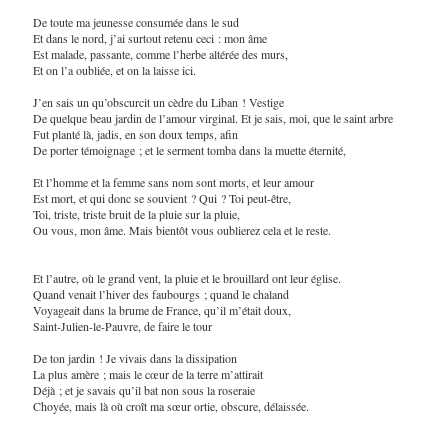
De toute ma jeunesse consumée dans le sud
Et dans le nord, j’ai surtout retenu ceci : mon âme
Est malade, passante, comme l’herbe altérée des murs,
Et on l’a oubliée, et on la laisse ici.
J’en sais un qu’obscurcit un cèdre du Liban ! Vestige
De quelque beau jardin de l’amour virginal. Et je sais, moi, que le saint arbre
Fut planté là, jadis, en son doux temps, afin
De porter témoignage ; et le serment tomba dans la muette éternité,
Et l’homme et la femme sans nom sont morts, et leur amour
Est mort, et qui donc se souvient ? Qui ? Toi peut-être,
Toi, triste, triste bruit de la pluie sur la pluie,
Ou vous, mon âme. Mais bientôt vous oublierez cela et le reste.
Et l’autre, où le grand vent, la pluie et le brouillard ont leur église.
Quand venait l’hiver des faubourgs ; quand le chaland
Voyageait dans la brume de France, qu’il m’était doux,
Saint-Julien-le-Pauvre, de faire le tour
De ton jardin ! Je vivais dans la dissipation
La plus amère ; mais le cœur de la terre m’attirait
Déjà ; et je savais qu’il bat non sous la roseraie
Choyée, mais là où croît ma sœur ortie, obscure, délaissée.