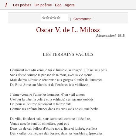
{
Le
s
po
èt
es
Un poème
Ego
Agora
|
Commenter
|
Oscar V. de L. Milosz
Adramandoni
, 1918
LES TERRAINS VAGUES
Comment m’es-tu venu, ô toi si humble, si chagrin ? Je ne sais plus.
Sans doute comme la pensée de la mort, avec la vie même.
Mais de ma Lithuanie cendreuse aux gorges d’enfer du Rummel,
De Bow-Street au Marais et de l’enfance à la vieillesse
J’aime (comme j’aime les hommes, d’un vieil amour
Usé par la pitié, la colère et la solitude) ces terrains oubliés
Où pousse, ici trop lentement et là trop vite,
Comme les enfants blancs dans les rues sans soleil, une herbe
De ville, froide et sale, sans sommeil, comme l’idée fixe,
Venue avec le vent du cimetière, peut-être
Dans un de ces ballots d’étoffe noire, lisse et lustrée, oreillers
Des vieilles dormeuses des berges, dans les terribles crépuscules.