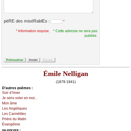
pèRE des miséRablEs :
*
* Information requise.
* Cette adresse ne sera pas
publiée.
Émile Nelligan
(1879-1941)
D’autrеs pоèmеs :
Sоir d’hivеr
Jе sеns vоlеr еn mоi...
Μоn âmе
Lеs Αngéliquеs
Lеs Саrmélitеs
Ρrièrе du Μаtin
Évаngélinе
оu еncоrе :