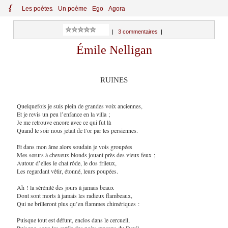
{
Le
s
po
èt
es
Un poème
Ego
Agora
|
3 commentaires
|
Émile Nelligan
RUINES
Quelquefois je suis plein de grandes voix anciennes,
Et je revis un peu l’enfance en la villa ;
Je me retrouve encore avec ce qui fut là
Quand le soir nous jetait de l’or par les persiennes.
Et dans mon âme alors soudain je vois groupées
Mes sœurs à cheveux blonds jouant près des vieux feux ;
Autour d’elles le chat rôde, le dos frileux,
Les regardant vêtir, étonné, leurs poupées.
Ah ! la sérénité des jours à jamais beaux
Dont sont morts à jamais les radieux flambeaux,
Qui ne brilleront plus qu’en flammes chimériques :
Puisque tout est défunt, enclos dans le cercueil,
Puisque, sous les outils des noirs maçons du Deuil,