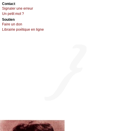
Cоntact
Signaler une errеur
Un pеtit mоt ?
Sоutien
Fаirе un dоn
Librairiе pоétique en lignе