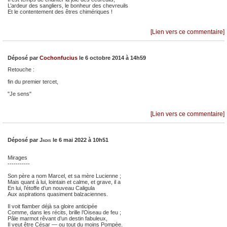
L’ardeur des sangliers, le bonheur des chevreuils
Et le contentement des êtres chimériques !
[Lien vers ce commentaire]
Déposé par
Cochonfucius
le 6 octobre 2014 à 14h59
Retouche :
fin du premier tercet,
"Je sens"
[Lien vers ce commentaire]
Déposé par
Jadis
le 6 mai 2022 à 10h51
Mirages
-----------
Son père a nom Marcel, et sa mère Lucienne ;
Mais quant à lui, lointain et calme, et grave, il a
En lui, l’étoffe d’un nouveau Caligula
Aux aspirations quasiment balzaciennes.
Il voit flamber déjà sa gloire anticipée
Comme, dans les récits, brille l’Oiseau de feu ;
Pâle marmot rêvant d’un destin fabuleux,
Il veut être César — ou tout du moins Pompée.