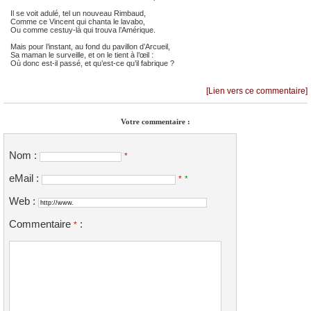
Il se voit adulé, tel un nouveau Rimbaud,
Comme ce Vincent qui chanta le lavabo,
Ou comme cestuy-là qui trouva l’Amérique.
Mais pour l’instant, au fond du pavillon d’Arcueil,
Sa maman le surveille, et on le tient à l’œil :
Où donc est-il passé, et qu’est-ce qu’il fabrique ?
[Lien vers ce commentaire]
Votre commentaire :
Nom :
*
eMail :
*
*
Web :
Commentaire
:
*