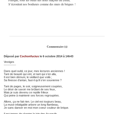
S’écroulent nos bonheurs comme des murs de briques !
Commentaire (s)
Déposé par
Cochonfucius
le 6 octobre 2014 à 14h43
Vestiges
------------
Dans quel oubli, ce jour, mes lectures anciennes !
Tant de beauté qui vint, et tant qui s’en alla,
Il est bien démuni, le vieillard que voilà ;
Sa finesse d’antan, faut-il qu’il s’en souvienne ?
Tant de pages, le soir, soigneusement coupées,
Le désir de savoir me brûlant de ses feux,
Mais je suis devenu ce reptile frileux
Qui peine à maintenir ses forces regroupées.
Allons, ça ne fait rien. Le ciel est toujours beau,
La muse infatigable arbore un long flambeau,
Je sans danser en moi mon coeur couleur de brique.
Il est temps de chanter la joie des écureuils,