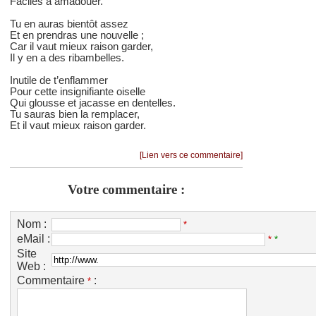
Faciles à amadouer.
Tu en auras bientôt assez
Et en prendras une nouvelle ;
Car il vaut mieux raison garder,
Il y en a des ribambelles.
Inutile de t’enflammer
Pour cette insignifiante oiselle
Qui glousse et jacasse en dentelles.
Tu sauras bien la remplacer,
Et il vaut mieux raison garder.
[Lien vers ce commentaire]
Votre commentaire :
Nom :
*
eMail :
*
*
Site
Web :
Commentaire
:
*