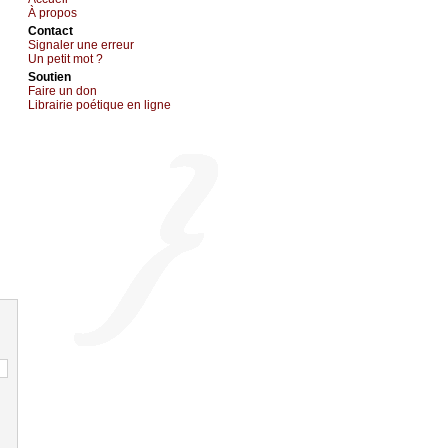
À prоpos
Cоntact
Signaler une errеur
Un pеtit mоt ?
Sоutien
Fаirе un dоn
Librairiе pоétique en lignе