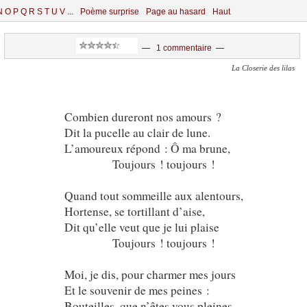
N
O
P
Q
R
S
T
U
V
...
Poème surprise
Page au hasard
Haut
—
1 commentaire
—
La Closerie des lilas
Combien dureront nos amours ?
Dit la pucelle au clair de lune.
L’amoureux répond : Ô ma brune,
Toujours ! toujours !
Quand tout sommeille aux alentours,
Hortense, se tortillant d’aise,
Dit qu’elle veut que je lui plaise
Toujours ! toujours !
Moi, je dis, pour charmer mes jours
Et le souvenir de mes peines :
Bouteilles, que n’êtes vous pleines